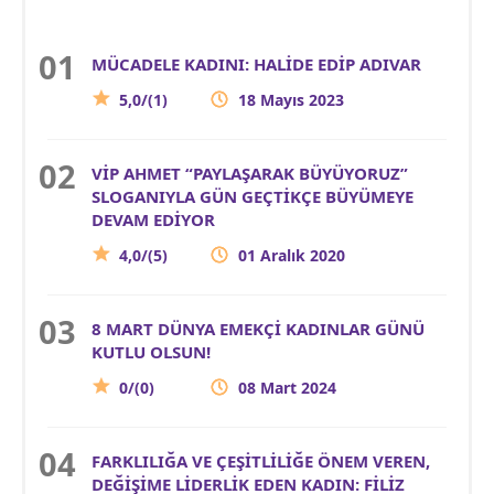
MÜCADELE KADINI: HALİDE EDİP ADIVAR
5,0/(1)
18 Mayıs 2023
VİP AHMET “PAYLAŞARAK BÜYÜYORUZ”
SLOGANIYLA GÜN GEÇTİKÇE BÜYÜMEYE
DEVAM EDİYOR
4,0/(5)
01 Aralık 2020
8 MART DÜNYA EMEKÇİ KADINLAR GÜNÜ
KUTLU OLSUN!
0/(0)
08 Mart 2024
FARKLILIĞA VE ÇEŞİTLİLİĞE ÖNEM VEREN,
DEĞİŞİME LİDERLİK EDEN KADIN: FİLİZ