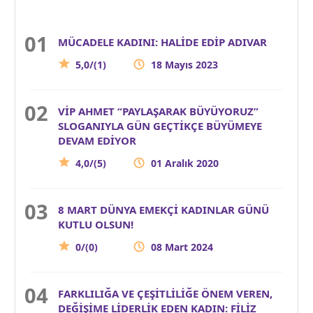
MÜCADELE KADINI: HALİDE EDİP ADIVAR
5,0/(1)
18 Mayıs 2023
VİP AHMET “PAYLAŞARAK BÜYÜYORUZ”
SLOGANIYLA GÜN GEÇTİKÇE BÜYÜMEYE
DEVAM EDİYOR
4,0/(5)
01 Aralık 2020
8 MART DÜNYA EMEKÇİ KADINLAR GÜNÜ
KUTLU OLSUN!
0/(0)
08 Mart 2024
FARKLILIĞA VE ÇEŞİTLİLİĞE ÖNEM VEREN,
DEĞİŞİME LİDERLİK EDEN KADIN: FİLİZ