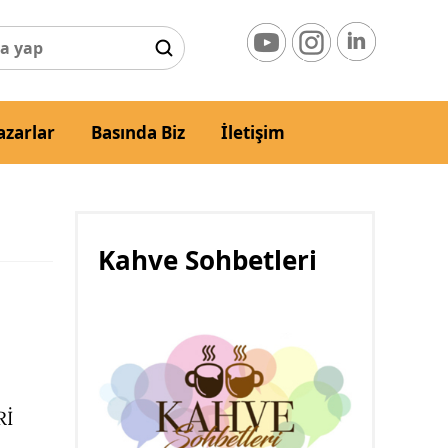
azarlar
Basında Biz
İletişim
Kahve Sohbetleri
Rİ