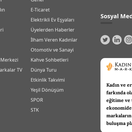
dın
E-Ticaret
Sosyal Med
Elektrikli Ev Eşyaları
ri
Üyelerden Haberler
İlham Veren Kadınlar
Otomotiv ve Sanayi
 Merkezi
Kahve Sohbetleri
arkalar TV
Dünya Turu
Etkinlik Takvimi
Kadın ve er
Yeşil Dönüşüm
farkında ol
SPOR
eğitime ve 
ekonomide 
m
STK
markaların
buluşma pl