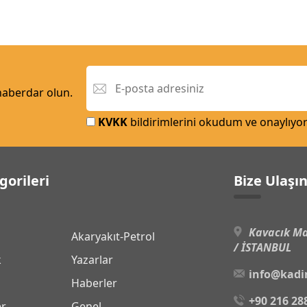
 haberdar olun.
KVKK
bildirimlerini okudum ve onaylıyo
gorileri
Bize Ulaşı
Kavacık Ma
Akaryakıt-Petrol
/ İSTANBUL
k
Yazarlar
info@kadi
Haberler
+90 216 28
er
Genel