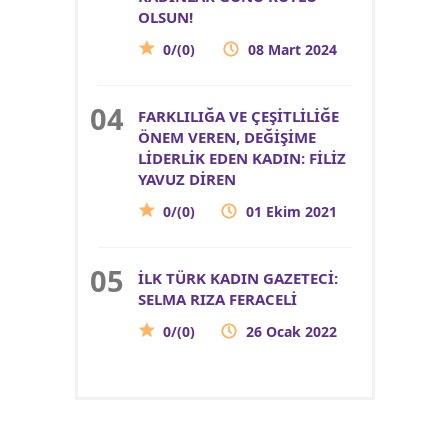
OLSUN!
0/(0)
08 Mart 2024
FARKLILIĞA VE ÇEŞİTLİLİĞE
ÖNEM VEREN, DEĞİŞİME
LİDERLİK EDEN KADIN: FİLİZ
YAVUZ DİREN
0/(0)
01 Ekim 2021
İLK TÜRK KADIN GAZETECİ:
SELMA RIZA FERACELİ
0/(0)
26 Ocak 2022