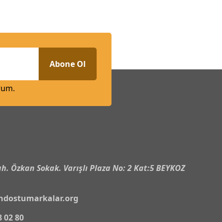
Abone Ol
rum.
n
h. Özkan Sokak. Varışlı Plaza No: 2 Kat:5 BEYKOZ
ndostumarkalar.org
8 02 80