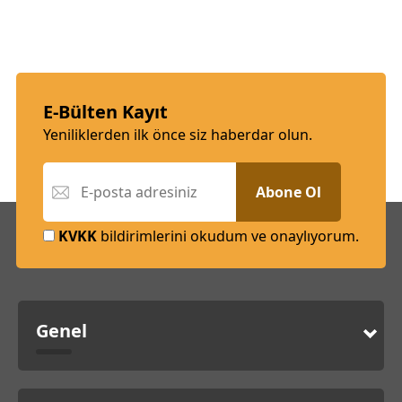
E-Bülten Kayıt
Yeniliklerden ilk önce siz haberdar olun.
Abone Ol
KVKK
bildirimlerini okudum ve onaylıyorum.
Genel