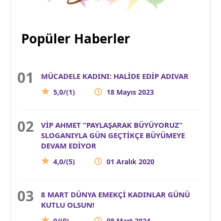
Popüler Haberler
MÜCADELE KADINI: HALİDE EDİP ADIVAR
5,0/(1)
18 Mayıs 2023
VİP AHMET “PAYLAŞARAK BÜYÜYORUZ”
SLOGANIYLA GÜN GEÇTİKÇE BÜYÜMEYE
DEVAM EDİYOR
4,0/(5)
01 Aralık 2020
8 MART DÜNYA EMEKÇİ KADINLAR GÜNÜ
KUTLU OLSUN!
0/(0)
08 Mart 2024