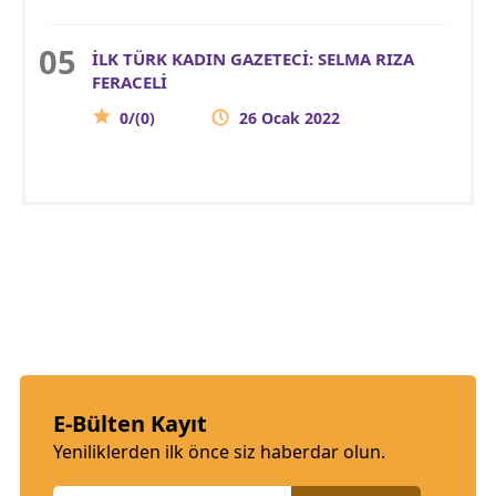
İLK TÜRK KADIN GAZETECİ: SELMA RIZA
FERACELİ
0/(0)
26 Ocak 2022
E-Bülten Kayıt
Yeniliklerden ilk önce siz haberdar olun.