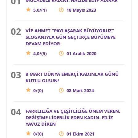
5,0/(1)
18 Mayıs 2023
VİP AHMET “PAYLAŞARAK BÜYÜYORUZ”
SLOGANIYLA GÜN GEÇTİKÇE BÜYÜMEYE
DEVAM EDİYOR
4,0/(5)
01 Aralık 2020
8 MART DÜNYA EMEKÇİ KADINLAR GÜNÜ
KUTLU OLSUN!
0/(0)
08 Mart 2024
FARKLILIĞA VE ÇEŞİTLİLİĞE ÖNEM VEREN,
DEĞİŞİME LİDERLİK EDEN KADIN: FİLİZ
YAVUZ DİREN
0/(0)
01 Ekim 2021