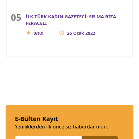
İLK TÜRK KADIN GAZETECİ: SELMA RIZA
FERACELİ
0/(0)
26 Ocak 2022
E-Bülten Kayıt
Yeniliklerden ilk önce siz haberdar olun.