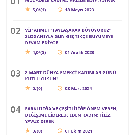
5,0/(1)
18 Mayıs 2023
VİP AHMET “PAYLAŞARAK BÜYÜYORUZ”
SLOGANIYLA GÜN GEÇTİKÇE BÜYÜMEYE
DEVAM EDİYOR
4,0/(5)
01 Aralık 2020
8 MART DÜNYA EMEKÇİ KADINLAR GÜNÜ
KUTLU OLSUN!
0/(0)
08 Mart 2024
FARKLILIĞA VE ÇEŞİTLİLİĞE ÖNEM VEREN,
DEĞİŞİME LİDERLİK EDEN KADIN: FİLİZ
YAVUZ DİREN
0/(0)
01 Ekim 2021