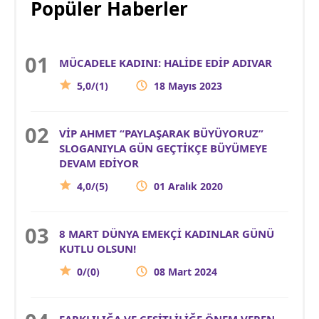
Popüler Haberler
MÜCADELE KADINI: HALİDE EDİP ADIVAR
5,0/(1)
18 Mayıs 2023
VİP AHMET “PAYLAŞARAK BÜYÜYORUZ”
SLOGANIYLA GÜN GEÇTİKÇE BÜYÜMEYE
DEVAM EDİYOR
4,0/(5)
01 Aralık 2020
8 MART DÜNYA EMEKÇİ KADINLAR GÜNÜ
KUTLU OLSUN!
0/(0)
08 Mart 2024
FARKLILIĞA VE ÇEŞİTLİLİĞE ÖNEM VEREN,