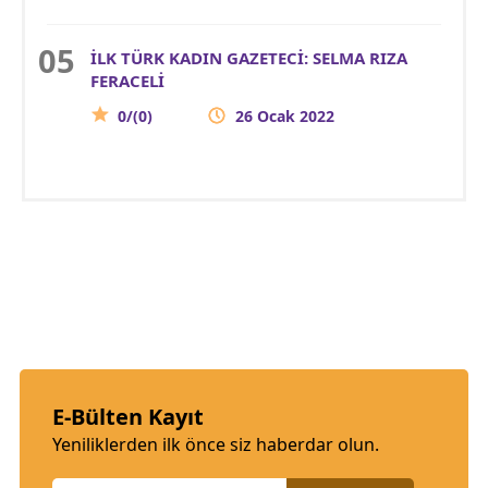
İLK TÜRK KADIN GAZETECİ: SELMA RIZA
FERACELİ
0/(0)
26 Ocak 2022
E-Bülten Kayıt
Yeniliklerden ilk önce siz haberdar olun.