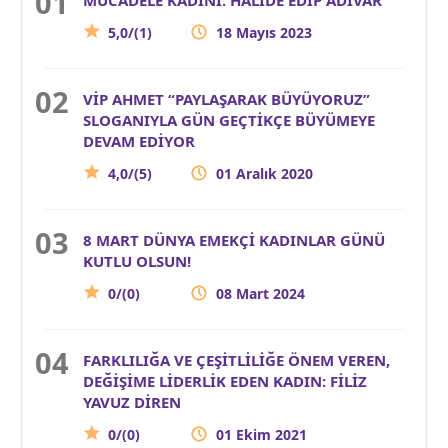
5,0/(1)
18 Mayıs 2023
VİP AHMET “PAYLAŞARAK BÜYÜYORUZ”
SLOGANIYLA GÜN GEÇTİKÇE BÜYÜMEYE
DEVAM EDİYOR
4,0/(5)
01 Aralık 2020
8 MART DÜNYA EMEKÇİ KADINLAR GÜNÜ
KUTLU OLSUN!
0/(0)
08 Mart 2024
FARKLILIĞA VE ÇEŞİTLİLİĞE ÖNEM VEREN,
DEĞİŞİME LİDERLİK EDEN KADIN: FİLİZ
YAVUZ DİREN
0/(0)
01 Ekim 2021