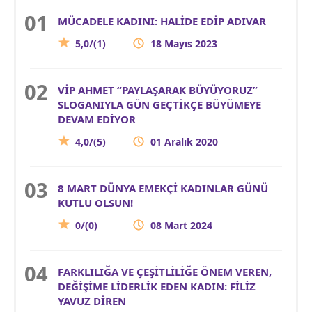
MÜCADELE KADINI: HALİDE EDİP ADIVAR
5,0/(1)
18 Mayıs 2023
VİP AHMET “PAYLAŞARAK BÜYÜYORUZ”
SLOGANIYLA GÜN GEÇTİKÇE BÜYÜMEYE
DEVAM EDİYOR
4,0/(5)
01 Aralık 2020
8 MART DÜNYA EMEKÇİ KADINLAR GÜNÜ
KUTLU OLSUN!
0/(0)
08 Mart 2024
FARKLILIĞA VE ÇEŞİTLİLİĞE ÖNEM VEREN,
DEĞİŞİME LİDERLİK EDEN KADIN: FİLİZ
YAVUZ DİREN