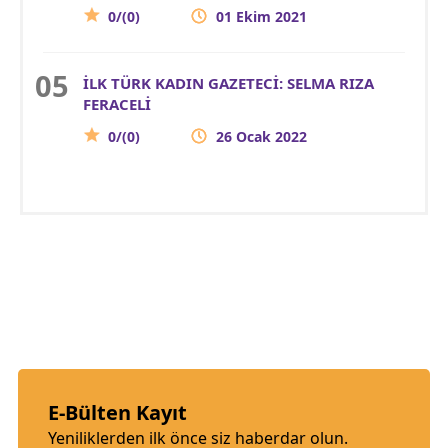
0/(0)
01 Ekim 2021
İLK TÜRK KADIN GAZETECİ: SELMA RIZA
FERACELİ
0/(0)
26 Ocak 2022
E-Bülten Kayıt
Yeniliklerden ilk önce siz haberdar olun.