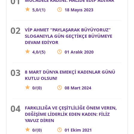
5,0/(1)
18 Mayıs 2023
VİP AHMET “PAYLAŞARAK BÜYÜYORUZ”
SLOGANIYLA GÜN GEÇTİKÇE BÜYÜMEYE
DEVAM EDİYOR
4,0/(5)
01 Aralık 2020
8 MART DÜNYA EMEKÇİ KADINLAR GÜNÜ
KUTLU OLSUN!
0/(0)
08 Mart 2024
FARKLILIĞA VE ÇEŞİTLİLİĞE ÖNEM VEREN,
DEĞİŞİME LİDERLİK EDEN KADIN: FİLİZ
YAVUZ DİREN
0/(0)
01 Ekim 2021