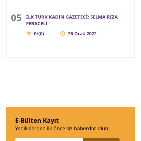
İLK TÜRK KADIN GAZETECİ: SELMA RIZA
FERACELİ
0/(0)
26 Ocak 2022
E-Bülten Kayıt
Yeniliklerden ilk önce siz haberdar olun.