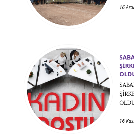
16 Ara
SABA
ŞİRK
OLD
SABA
ŞİRK
OLD
16 Kas