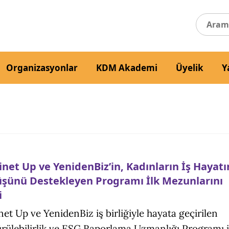
Organizasyonlar
KDM Akademi
Üyelik
Y
inet Up ve YenidenBiz’in, Kadınların İş Hayat
şünü Destekleyen Programı İlk Mezunlarını
i
net Up ve YenidenBiz iş birliğiyle hayata geçirilen
rülebilirlik ve ESG Raporlama Uzmanlığı Programı i