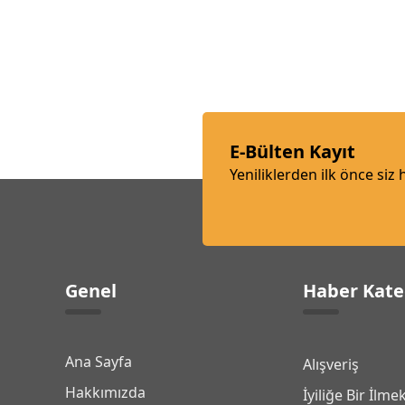
E-Bülten Kayıt
Yeniliklerden ilk önce siz
Genel
Haber Kate
Ana Sayfa
Alışveriş
Hakkımızda
İyiliğe Bir İlme