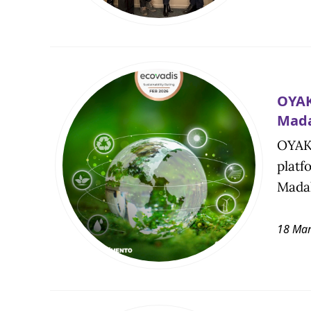
OYAK
Mada
OYAK 
platf
Madal
18 Mar