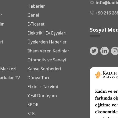
info@kadi
Haberler
+90 216 28
er
Genel
dın
E-Ticaret
Sosyal Med
Elektrikli Ev Eşyaları
ri
Üyelerden Haberler
İlham Veren Kadınlar
Otomotiv ve Sanayi
 Merkezi
Kahve Sohbetleri
arkalar TV
Dünya Turu
Etkinlik Takvimi
Kadın ve er
Yeşil Dönüşüm
farkında ol
SPOR
eğitime ve 
ekonomide 
m
STK