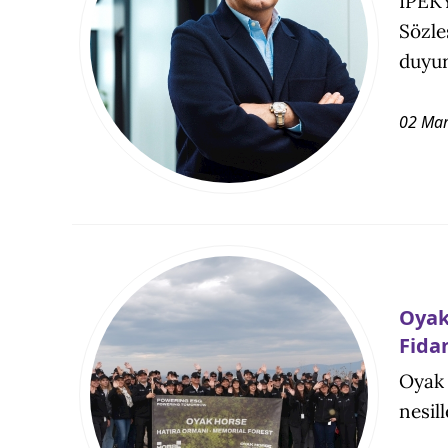
IPEKY
Sözle
duyur
02 Mar
Oyak
Fida
Oyak 
nesil