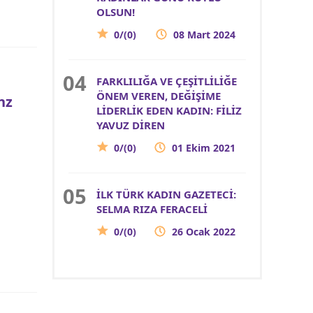
OLSUN!
0/(0)
08 Mart 2024
FARKLILIĞA VE ÇEŞİTLİLİĞE
ÖNEM VEREN, DEĞİŞİME
nz
LİDERLİK EDEN KADIN: FİLİZ
YAVUZ DİREN
0/(0)
01 Ekim 2021
İLK TÜRK KADIN GAZETECİ:
SELMA RIZA FERACELİ
0/(0)
26 Ocak 2022