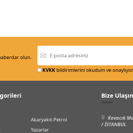
 haberdar olun.
KVKK
bildirimlerini okudum ve onaylıyo
gorileri
Bize Ulaşı
Kavacık Ma
Akaryakıt-Petrol
/ İSTANBUL
k
Yazarlar