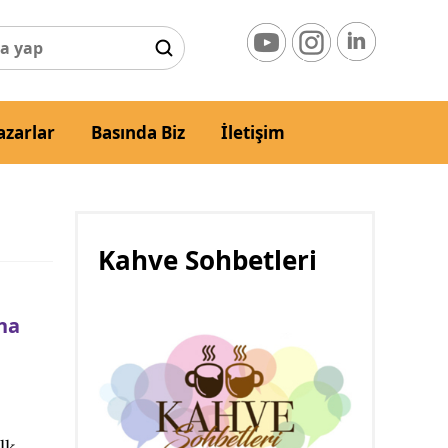
azarlar
Basında Biz
İletişim
Kahve Sohbetleri
ına
lk