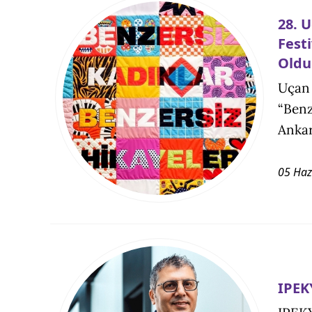
28. 
Fest
Oldu
Uçan 
“Benz
Ankar
05 Haz
IPEK