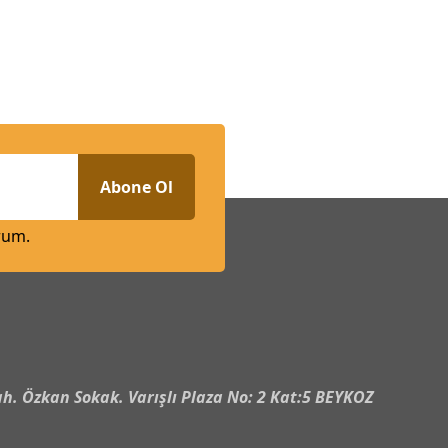
Abone Ol
rum.
n
h. Özkan Sokak. Varışlı Plaza No: 2 Kat:5 BEYKOZ