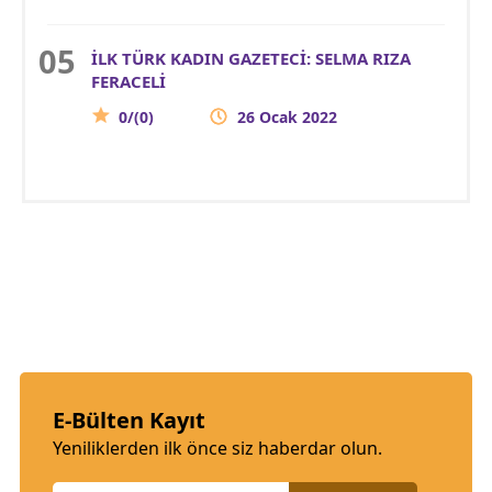
İLK TÜRK KADIN GAZETECİ: SELMA RIZA
FERACELİ
0/(0)
26 Ocak 2022
E-Bülten Kayıt
Yeniliklerden ilk önce siz haberdar olun.