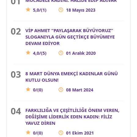
5,0/(1)
18 Mayıs 2023
VİP AHMET “PAYLAŞARAK BÜYÜYORUZ”
SLOGANIYLA GÜN GEÇTİKÇE BÜYÜMEYE
DEVAM EDİYOR
4,0/(5)
01 Aralık 2020
8 MART DÜNYA EMEKÇİ KADINLAR GÜNÜ
KUTLU OLSUN!
0/(0)
08 Mart 2024
FARKLILIĞA VE ÇEŞİTLİLİĞE ÖNEM VEREN,
DEĞİŞİME LİDERLİK EDEN KADIN: FİLİZ
YAVUZ DİREN
0/(0)
01 Ekim 2021