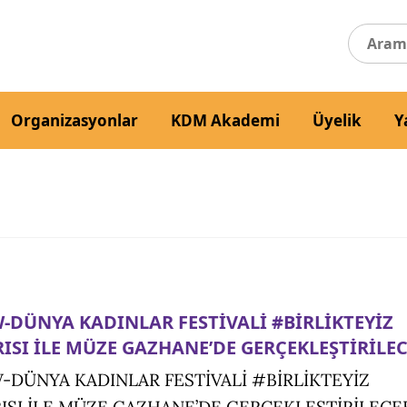
Organizasyonlar
KDM Akademi
Üyelik
Y
DÜNYA KADINLAR FESTİVALİ #BİRLİKTEYİZ
ISI İLE MÜZE GAZHANE’DE GERÇEKLEŞTİRİLE
DÜNYA KADINLAR FESTİVALİ #BİRLİKTEYİZ
ISI İLE MÜZE GAZHANE’DE GERÇEKLEŞTİRİLECE