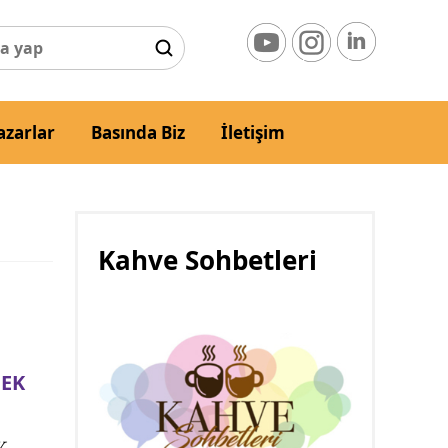
azarlar
Basında Biz
İletişim
Kahve Sohbetleri
CEK
K