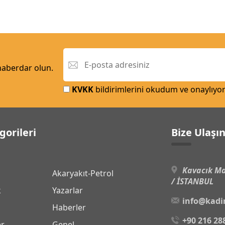
 haberdar olun.
KVKK
bildirimlerini okudum ve onaylıyo
gorileri
Bize Ulaşı
Kavacık Ma
Akaryakıt-Petrol
/ İSTANBUL
k
Yazarlar
info@kadi
Haberler
+90 216 28
er
Genel