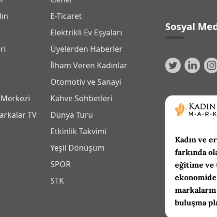
dın
E-Ticaret
Sosyal Med
Elektrikli Ev Eşyaları
ri
Üyelerden Haberler
İlham Veren Kadınlar
Otomotiv ve Sanayi
 Merkezi
Kahve Sohbetleri
arkalar TV
Dünya Turu
Etkinlik Takvimi
Kadın ve er
Yeşil Dönüşüm
farkında ol
SPOR
eğitime ve 
ekonomide 
m
STK
markaların
buluşma pl