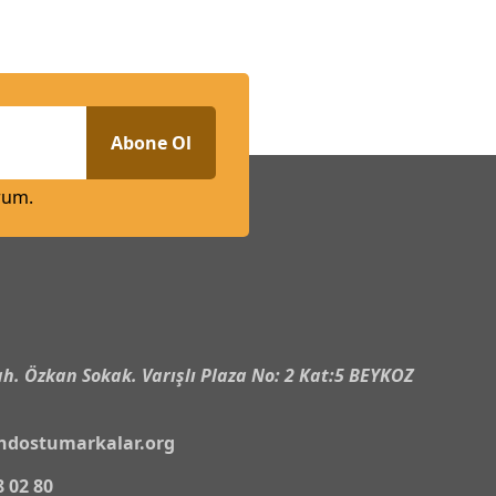
Abone Ol
rum.
n
h. Özkan Sokak. Varışlı Plaza No: 2 Kat:5 BEYKOZ
ndostumarkalar.org
8 02 80