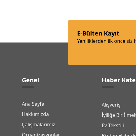
E-Bülten Kayıt
Yeniliklerden ilk önce siz
Genel
Haber Kate
Ana Sayfa
Alışveriş
Hakkımızda
İyiliğe Bir İlme
Çalışmalarımız
Ev Tekstili
Organizasyonlar
Bizden Haberl