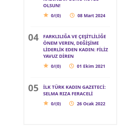
OLSUN!
0/(0)
08 Mart 2024
FARKLILIĞA VE ÇEŞİTLİLİĞE
ÖNEM VEREN, DEĞİŞİME
LİDERLİK EDEN KADIN: FİLİZ
YAVUZ DİREN
0/(0)
01 Ekim 2021
İLK TÜRK KADIN GAZETECİ:
SELMA RIZA FERACELİ
0/(0)
26 Ocak 2022