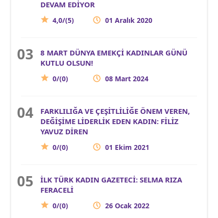
DEVAM EDİYOR
4,0/(5)
01 Aralık 2020
8 MART DÜNYA EMEKÇİ KADINLAR GÜNÜ
KUTLU OLSUN!
0/(0)
08 Mart 2024
FARKLILIĞA VE ÇEŞİTLİLİĞE ÖNEM VEREN,
DEĞİŞİME LİDERLİK EDEN KADIN: FİLİZ
YAVUZ DİREN
0/(0)
01 Ekim 2021
İLK TÜRK KADIN GAZETECİ: SELMA RIZA
FERACELİ
0/(0)
26 Ocak 2022