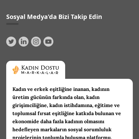
Sosyal Medya'da Bizi Takip Edin
Kadın ve erkek eşitliğine inanan, kadının
üretim gücünün farkında olan, kadın
girişimciliğine, kadın istihdamına, eğitime ve
toplumsal fırsat eşitliğine katkıda bulunan ve
ekonomide daha fazla kadının olmasını
hedefleyen markaların sosyal sorumluluk
projelerinin toplumla buluşma platformu.