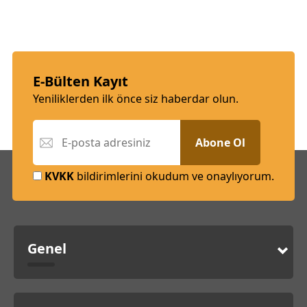
E-Bülten Kayıt
Yeniliklerden ilk önce siz haberdar olun.
Abone Ol
KVKK
bildirimlerini okudum ve onaylıyorum.
Genel