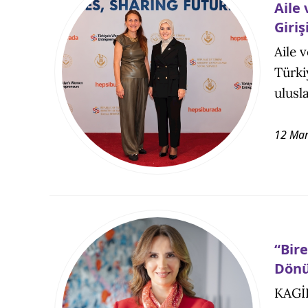
Aile
Giri
Aile 
Türki
ulusl
12 Mar
“Bir
Dönü
KAGİD