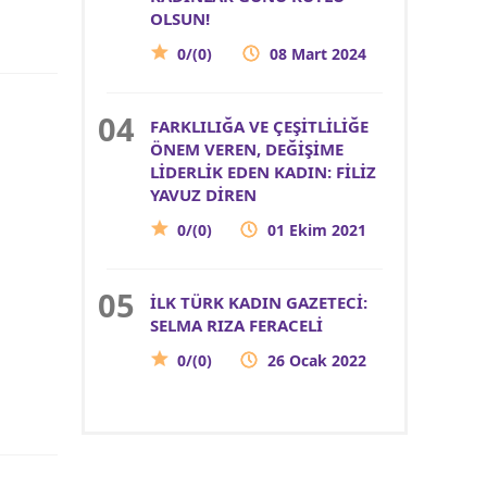
OLSUN!
0/(0)
08 Mart 2024
FARKLILIĞA VE ÇEŞİTLİLİĞE
ÖNEM VEREN, DEĞİŞİME
LİDERLİK EDEN KADIN: FİLİZ
YAVUZ DİREN
0/(0)
01 Ekim 2021
İLK TÜRK KADIN GAZETECİ:
SELMA RIZA FERACELİ
0/(0)
26 Ocak 2022