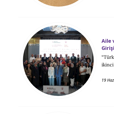
Aile
Giriş
“Türk
ikinc
19 Haz