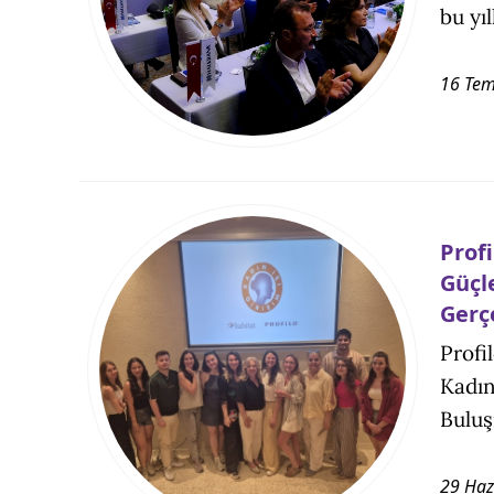
bu yıl
16 Te
Profi
Güçl
Gerç
Profi
Kadın
Buluş
29 Haz