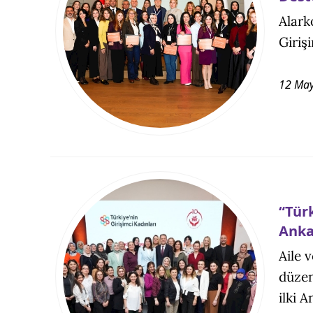
Alark
Giriş
12 May
“Türk
Anka
Aile 
düzen
ilki A