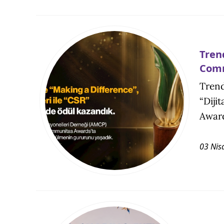
Tren
Comm
Trend
“Diji
Award
03 Nis