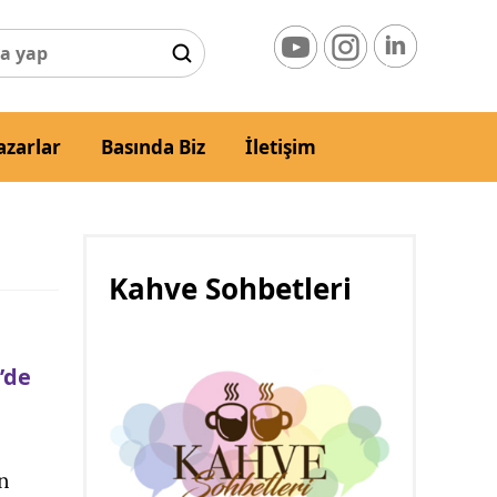
azarlar
Basında Biz
İletişim
Kahve Sohbetleri
’de
ın