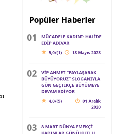
Popüler Haberler
MÜCADELE KADINI: HALİDE
EDİP ADIVAR
5,0/(1)
18 Mayıs 2023
i
VİP AHMET “PAYLAŞARAK
BÜYÜYORUZ” SLOGANIYLA
GÜN GEÇTİKÇE BÜYÜMEYE
DEVAM EDİYOR
en
4,0/(5)
01 Aralık
2020
8 MART DÜNYA EMEKÇİ
KADINLAR GÜNÜ KUTLU