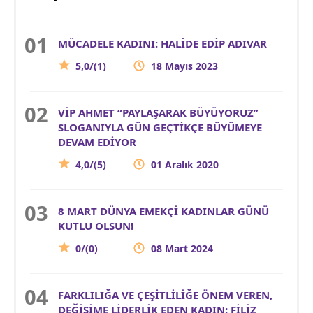
MÜCADELE KADINI: HALİDE EDİP ADIVAR
5,0/(1)
18 Mayıs 2023
VİP AHMET “PAYLAŞARAK BÜYÜYORUZ”
SLOGANIYLA GÜN GEÇTİKÇE BÜYÜMEYE
DEVAM EDİYOR
4,0/(5)
01 Aralık 2020
8 MART DÜNYA EMEKÇİ KADINLAR GÜNÜ
KUTLU OLSUN!
0/(0)
08 Mart 2024
FARKLILIĞA VE ÇEŞİTLİLİĞE ÖNEM VEREN,
DEĞİŞİME LİDERLİK EDEN KADIN: FİLİZ