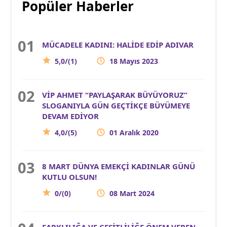
Popüler Haberler
MÜCADELE KADINI: HALİDE EDİP ADIVAR
5,0/(1)
18 Mayıs 2023
VİP AHMET “PAYLAŞARAK BÜYÜYORUZ”
SLOGANIYLA GÜN GEÇTİKÇE BÜYÜMEYE
DEVAM EDİYOR
4,0/(5)
01 Aralık 2020
8 MART DÜNYA EMEKÇİ KADINLAR GÜNÜ
KUTLU OLSUN!
0/(0)
08 Mart 2024
FARKLILIĞA VE ÇEŞİTLİLİĞE ÖNEM VEREN,