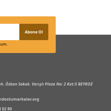
Abone Ol
rum.
n
h. Özkan Sokak. Varışlı Plaza No: 2 Kat:5 BEYKOZ
ndostumarkalar.org
8 02 80