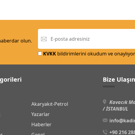
 haberdar olun.
KVKK
bildirimlerini okudum ve onaylıyo
gorileri
Bize Ulaşı
Kavacık Ma
Akaryakıt-Petrol
/ İSTANBUL
k
Yazarlar
info@kadi
Haberler
+90 216 28
er
Genel