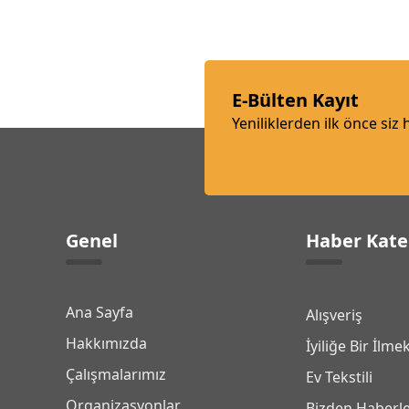
E-Bülten Kayıt
Yeniliklerden ilk önce siz
Genel
Haber Kate
Ana Sayfa
Alışveriş
Hakkımızda
İyiliğe Bir İlme
Çalışmalarımız
Ev Tekstili
Organizasyonlar
Bizden Haberl