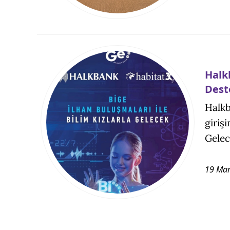
Halk
Dest
Halkb
giriş
Gelec
19 Mar