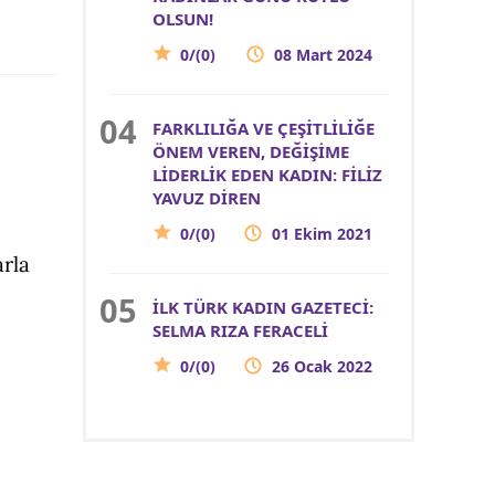
OLSUN!
0/(0)
08 Mart 2024
FARKLILIĞA VE ÇEŞİTLİLİĞE
ÖNEM VEREN, DEĞİŞİME
LİDERLİK EDEN KADIN: FİLİZ
YAVUZ DİREN
0/(0)
01 Ekim 2021
arla
İLK TÜRK KADIN GAZETECİ:
SELMA RIZA FERACELİ
0/(0)
26 Ocak 2022