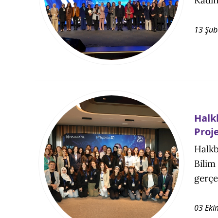
13 Şub
Halk
Proj
Halkb
Bilim
gerçek
03 Eki