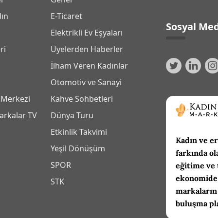
dın
E-Ticaret
Sosyal Med
Elektrikli Ev Eşyaları
ri
Üyelerden Haberler
İlham Veren Kadınlar
Otomotiv ve Sanayi
 Merkezi
Kahve Sohbetleri
arkalar TV
Dünya Turu
Etkinlik Takvimi
Kadın ve er
Yeşil Dönüşüm
farkında ol
SPOR
eğitime ve 
ekonomide 
m
STK
markaların
buluşma pl