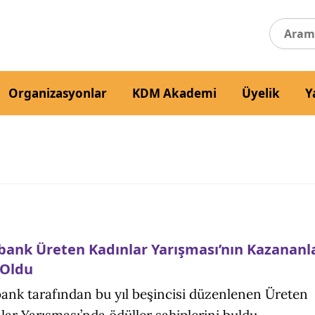
Organizasyonlar
KDM Akademi
Üyelik
Y
bank Üreten Kadınlar Yarışması’nın Kazananl
 Oldu
ank tarafından bu yıl beşincisi düzenlenen Üreten
lar Yarışması’nda ödüller sahiplerini buldu.