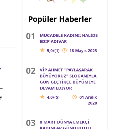
Popüler Haberler
MÜCADELE KADINI: HALİDE
EDİP ADIVAR
5,0/(1)
18 Mayıs 2023
”
VİP AHMET “PAYLAŞARAK
BÜYÜYORUZ” SLOGANIYLA
GÜN GEÇTİKÇE BÜYÜMEYE
 –
DEVAM EDİYOR
y
4,0/(5)
01 Aralık
2020
8 MART DÜNYA EMEKÇİ
KADINLAR GÜNÜ KUTLU