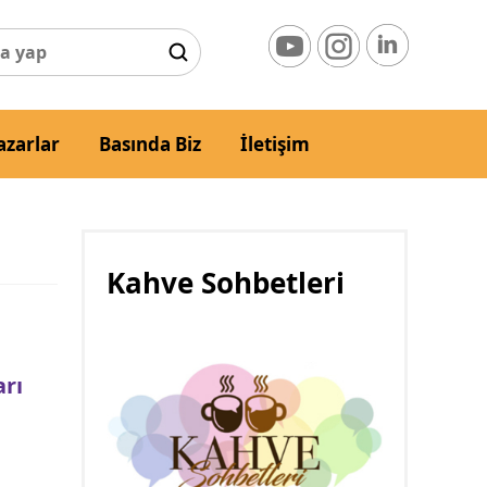
azarlar
Basında Biz
İletişim
Kahve Sohbetleri
arı