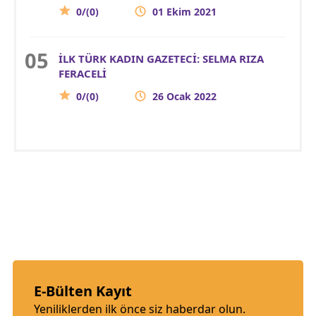
0/(0)
01 Ekim 2021
İLK TÜRK KADIN GAZETECİ: SELMA RIZA
FERACELİ
0/(0)
26 Ocak 2022
E-Bülten Kayıt
Yeniliklerden ilk önce siz haberdar olun.