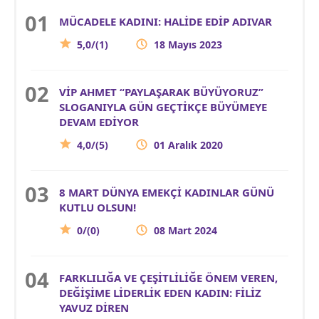
MÜCADELE KADINI: HALİDE EDİP ADIVAR
5,0/(1)
18 Mayıs 2023
VİP AHMET “PAYLAŞARAK BÜYÜYORUZ”
SLOGANIYLA GÜN GEÇTİKÇE BÜYÜMEYE
DEVAM EDİYOR
4,0/(5)
01 Aralık 2020
8 MART DÜNYA EMEKÇİ KADINLAR GÜNÜ
KUTLU OLSUN!
0/(0)
08 Mart 2024
FARKLILIĞA VE ÇEŞİTLİLİĞE ÖNEM VEREN,
DEĞİŞİME LİDERLİK EDEN KADIN: FİLİZ
YAVUZ DİREN