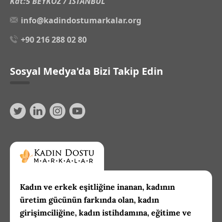
Kat:5 BEYKOZ / İSTANBUL
info@kadindostumarkalar.org
+90 216 288 02 80
Sosyal Medya'da Bizi Takip Edin
Kadın ve erkek eşitliğine inanan, kadının
üretim gücünün farkında olan, kadın
girişimciliğine, kadın istihdamına, eğitime ve