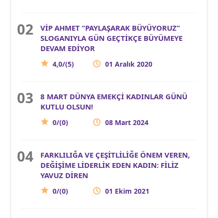
VİP AHMET “PAYLAŞARAK BÜYÜYORUZ”
SLOGANIYLA GÜN GEÇTİKÇE BÜYÜMEYE
DEVAM EDİYOR
4,0/(5)
01 Aralık 2020
8 MART DÜNYA EMEKÇİ KADINLAR GÜNÜ
KUTLU OLSUN!
0/(0)
08 Mart 2024
FARKLILIĞA VE ÇEŞİTLİLİĞE ÖNEM VEREN,
DEĞİŞİME LİDERLİK EDEN KADIN: FİLİZ
YAVUZ DİREN
0/(0)
01 Ekim 2021