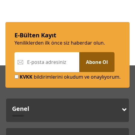
E-Bülten Kayıt
Yeniliklerden ilk önce siz haberdar olun.
Abone Ol
KVKK
bildirimlerini okudum ve onaylıyorum.
Genel