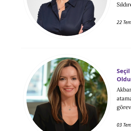
Sıldı
22 Te
Seçi
Oldu
Akban
atama
görev
03 Te