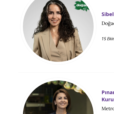
Sibe
Doğad
15 Eki
Pına
Kuru
Metro