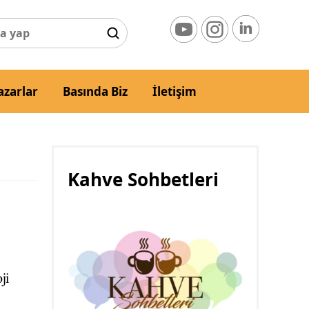
azarlar
Basında Biz
İletişim
Kahve Sohbetleri
ji