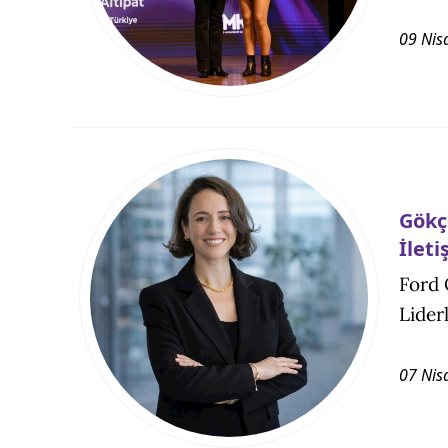
09 Nis
Gökç
İleti
Ford 
Lider
07 Nis