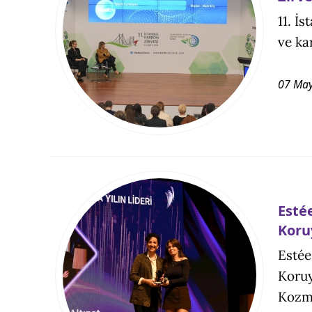
11. İ
ve ka
07 May
Esté
Koruy
Estée
Koruy
Kozme