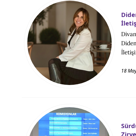
Dide
İlet
Divan
Didem
İleti
18 May
Sürd
Zirv