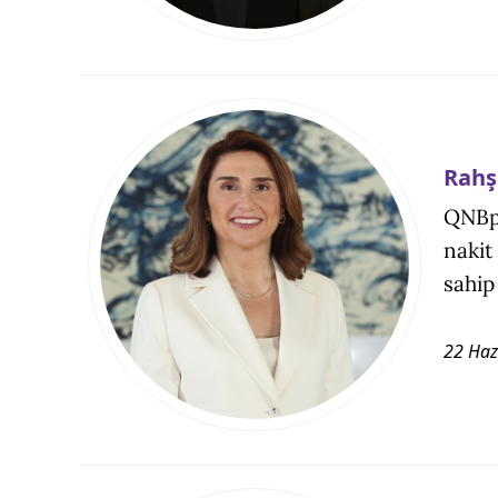
Rahş
QNBpa
nakit
sahip
22 Haz