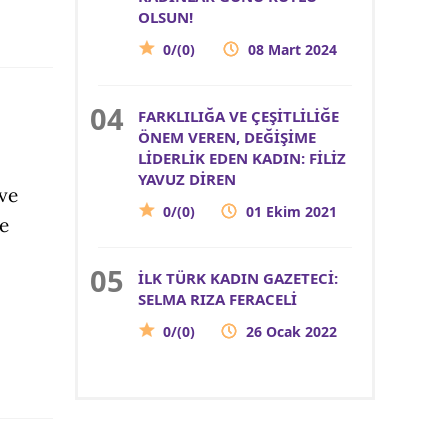
OLSUN!
0/(0)
08 Mart 2024
FARKLILIĞA VE ÇEŞİTLİLİĞE
ÖNEM VEREN, DEĞİŞİME
LİDERLİK EDEN KADIN: FİLİZ
YAVUZ DİREN
ve
0/(0)
01 Ekim 2021
e
İLK TÜRK KADIN GAZETECİ:
SELMA RIZA FERACELİ
0/(0)
26 Ocak 2022