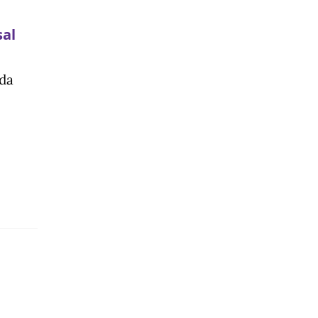
al
da