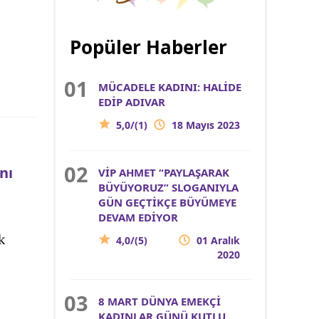
Popüler Haberler
MÜCADELE KADINI: HALİDE
EDİP ADIVAR
5,0/(1)
18 Mayıs 2023
nı
VİP AHMET “PAYLAŞARAK
BÜYÜYORUZ” SLOGANIYLA
GÜN GEÇTİKÇE BÜYÜMEYE
DEVAM EDİYOR
k
4,0/(5)
01 Aralık
2020
8 MART DÜNYA EMEKÇİ
KADINLAR GÜNÜ KUTLU