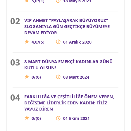
5,0/(1)
18 Mayıs 2023
VİP AHMET “PAYLAŞARAK BÜYÜYORUZ”
SLOGANIYLA GÜN GEÇTİKÇE BÜYÜMEYE
DEVAM EDİYOR
4,0/(5)
01 Aralık 2020
8 MART DÜNYA EMEKÇİ KADINLAR GÜNÜ
KUTLU OLSUN!
0/(0)
08 Mart 2024
FARKLILIĞA VE ÇEŞİTLİLİĞE ÖNEM VEREN,
DEĞİŞİME LİDERLİK EDEN KADIN: FİLİZ
YAVUZ DİREN
0/(0)
01 Ekim 2021