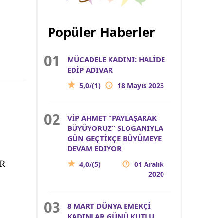
Popüler Haberler
MÜCADELE KADINI: HALİDE
EDİP ADIVAR
5,0/(1)
18 Mayıs 2023
VİP AHMET “PAYLAŞARAK
BÜYÜYORUZ” SLOGANIYLA
GÜN GEÇTİKÇE BÜYÜMEYE
DEVAM EDİYOR
OR
4,0/(5)
01 Aralık
2020
8 MART DÜNYA EMEKÇİ
KADINLAR GÜNÜ KUTLU