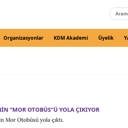
Organizasyonlar
KDM Akademi
Üyelik
Y
NİN “MOR OTOBÜS”Ü YOLA ÇIKIYOR
in Mor Otobüsü yola çıktı.