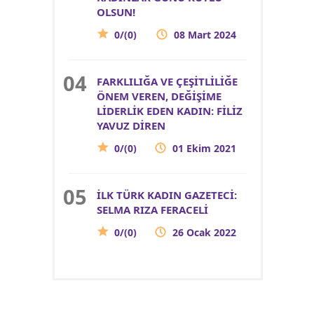
OLSUN!
0/(0)
08 Mart 2024
FARKLILIĞA VE ÇEŞİTLİLİĞE
ÖNEM VEREN, DEĞİŞİME
LİDERLİK EDEN KADIN: FİLİZ
YAVUZ DİREN
0/(0)
01 Ekim 2021
İLK TÜRK KADIN GAZETECİ:
SELMA RIZA FERACELİ
0/(0)
26 Ocak 2022