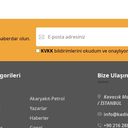
 haberdar olun.
KVKK
bildirimlerini okudum ve onaylıyo
gorileri
Bize Ulaşı
Kavacık Ma
Akaryakıt-Petrol
/ İSTANBUL
k
Yazarlar
info@kadi
Haberler
+90 216 28
er
Genel