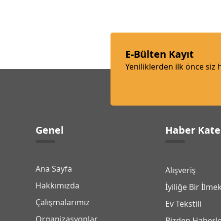
E-Bülten Kayıt
Yeniliklerden ilk önce siz
Genel
Haber Kate
Ana Sayfa
Alışveriş
Hakkımızda
İyiliğe Bir İlme
Çalışmalarımız
Ev Tekstili
Organizasyonlar
Bizden Haberl