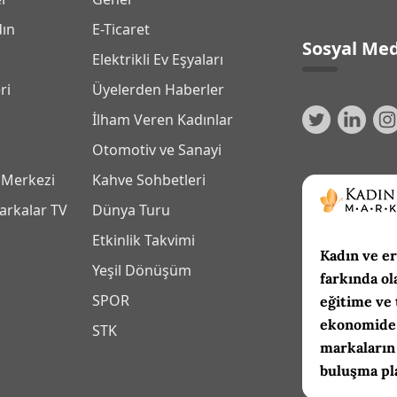
dın
E-Ticaret
Sosyal Med
Elektrikli Ev Eşyaları
ri
Üyelerden Haberler
İlham Veren Kadınlar
Otomotiv ve Sanayi
 Merkezi
Kahve Sohbetleri
arkalar TV
Dünya Turu
Etkinlik Takvimi
Kadın ve er
Yeşil Dönüşüm
farkında ol
SPOR
eğitime ve 
ekonomide 
m
STK
markaların
buluşma pl