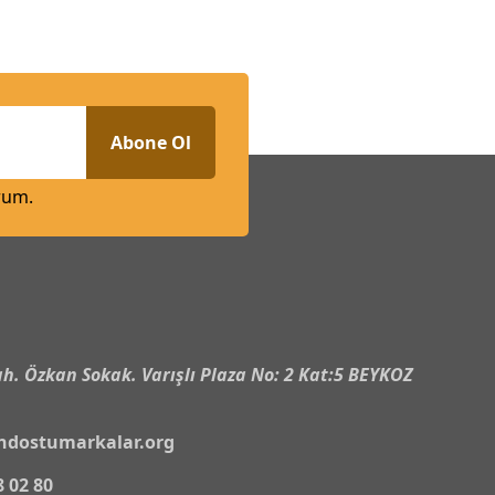
Abone Ol
rum.
n
h. Özkan Sokak. Varışlı Plaza No: 2 Kat:5 BEYKOZ
ndostumarkalar.org
8 02 80