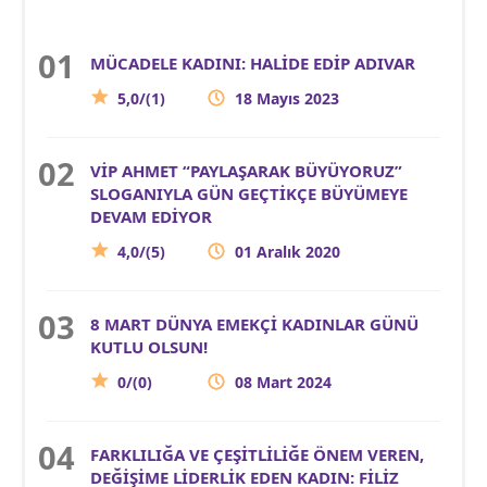
MÜCADELE KADINI: HALİDE EDİP ADIVAR
5,0/(1)
18 Mayıs 2023
VİP AHMET “PAYLAŞARAK BÜYÜYORUZ”
SLOGANIYLA GÜN GEÇTİKÇE BÜYÜMEYE
DEVAM EDİYOR
4,0/(5)
01 Aralık 2020
8 MART DÜNYA EMEKÇİ KADINLAR GÜNÜ
KUTLU OLSUN!
0/(0)
08 Mart 2024
FARKLILIĞA VE ÇEŞİTLİLİĞE ÖNEM VEREN,
DEĞİŞİME LİDERLİK EDEN KADIN: FİLİZ