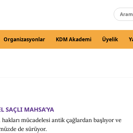
Organizasyonlar
KDM Akademi
Üyelik
Y
L SAÇLI MAHSA’YA
 hakları mücadelesi antik çağlardan başlıyor ve
müzde de sürüyor.