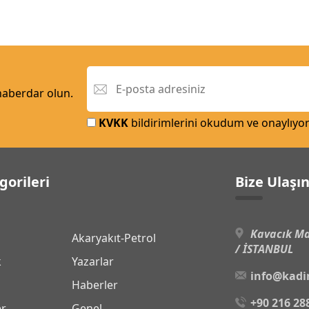
 haberdar olun.
KVKK
bildirimlerini okudum ve onaylıyo
gorileri
Bize Ulaşı
Kavacık Ma
Akaryakıt-Petrol
/ İSTANBUL
k
Yazarlar
info@kadi
Haberler
+90 216 28
er
Genel