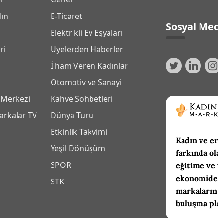
dın
E-Ticaret
Sosyal Med
Elektrikli Ev Eşyaları
ri
Üyelerden Haberler
İlham Veren Kadınlar
Otomotiv ve Sanayi
 Merkezi
Kahve Sohbetleri
arkalar TV
Dünya Turu
Etkinlik Takvimi
Kadın ve er
Yeşil Dönüşüm
farkında ol
SPOR
eğitime ve 
ekonomide 
m
STK
markaların
buluşma pl