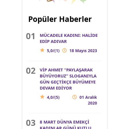
Popüler Haberler
MÜCADELE KADINI: HALİDE
EDİP ADIVAR
5,0/(1)
18 Mayıs 2023
VİP AHMET “PAYLAŞARAK
BÜYÜYORUZ” SLOGANIYLA
GÜN GEÇTİKÇE BÜYÜMEYE
DEVAM EDİYOR
4,0/(5)
01 Aralık
2020
8 MART DÜNYA EMEKÇİ
KADINLAR GÜNÜ KUTLU