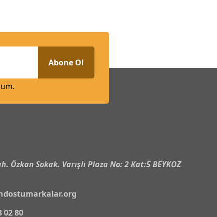
Abone Ol
rum.
n
h. Özkan Sokak. Varışlı Plaza No: 2 Kat:5 BEYKOZ
ndostumarkalar.org
8 02 80