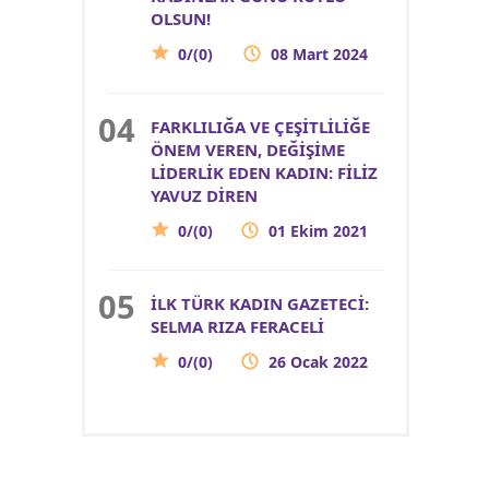
OLSUN!
0/(0)
08 Mart 2024
FARKLILIĞA VE ÇEŞİTLİLİĞE
ÖNEM VEREN, DEĞİŞİME
LİDERLİK EDEN KADIN: FİLİZ
YAVUZ DİREN
0/(0)
01 Ekim 2021
İLK TÜRK KADIN GAZETECİ:
SELMA RIZA FERACELİ
0/(0)
26 Ocak 2022