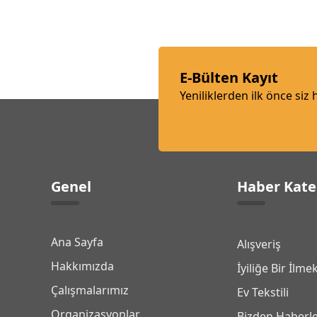
E-Bülten Kayıt
Yeniliklerden ilk önce siz
Genel
Haber Kate
Ana Sayfa
Alışveriş
Hakkımızda
İyiliğe Bir İlme
Çalışmalarımız
Ev Tekstili
Organizasyonlar
Bizden Haberl