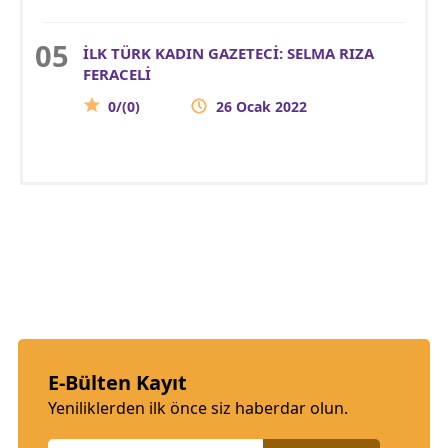
İLK TÜRK KADIN GAZETECİ: SELMA RIZA
FERACELİ
0/(0)
26 Ocak 2022
E-Bülten Kayıt
Yeniliklerden ilk önce siz haberdar olun.