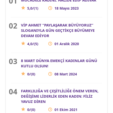
5,0/(1)
18 Mayıs 2023
VİP AHMET “PAYLAŞARAK BÜYÜYORUZ”
SLOGANIYLA GÜN GEÇTİKÇE BÜYÜMEYE
DEVAM EDİYOR
4,0/(5)
01 Aralık 2020
8 MART DÜNYA EMEKÇİ KADINLAR GÜNÜ
KUTLU OLSUN!
0/(0)
08 Mart 2024
FARKLILIĞA VE ÇEŞİTLİLİĞE ÖNEM VEREN,
DEĞİŞİME LİDERLİK EDEN KADIN: FİLİZ
YAVUZ DİREN
0/(0)
01 Ekim 2021