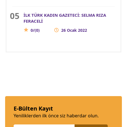
İLK TÜRK KADIN GAZETECİ: SELMA RIZA
FERACELİ
0/(0)
26 Ocak 2022
E-Bülten Kayıt
Yeniliklerden ilk önce siz haberdar olun.