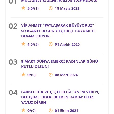
5,0/(1)
18 Mayıs 2023
VİP AHMET “PAYLAŞARAK BÜYÜYORUZ”
SLOGANIYLA GÜN GEÇTİKÇE BÜYÜMEYE
DEVAM EDİYOR
4,0/(5)
01 Aralık 2020
8 MART DÜNYA EMEKÇİ KADINLAR GÜNÜ
KUTLU OLSUN!
0/(0)
08 Mart 2024
FARKLILIĞA VE ÇEŞİTLİLİĞE ÖNEM VEREN,
DEĞİŞİME LİDERLİK EDEN KADIN: FİLİZ
YAVUZ DİREN
0/(0)
01 Ekim 2021