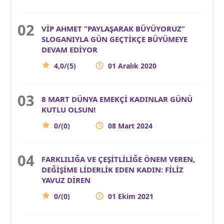
VİP AHMET “PAYLAŞARAK BÜYÜYORUZ”
SLOGANIYLA GÜN GEÇTİKÇE BÜYÜMEYE
DEVAM EDİYOR
4,0/(5)
01 Aralık 2020
8 MART DÜNYA EMEKÇİ KADINLAR GÜNÜ
KUTLU OLSUN!
0/(0)
08 Mart 2024
FARKLILIĞA VE ÇEŞİTLİLİĞE ÖNEM VEREN,
DEĞİŞİME LİDERLİK EDEN KADIN: FİLİZ
YAVUZ DİREN
0/(0)
01 Ekim 2021