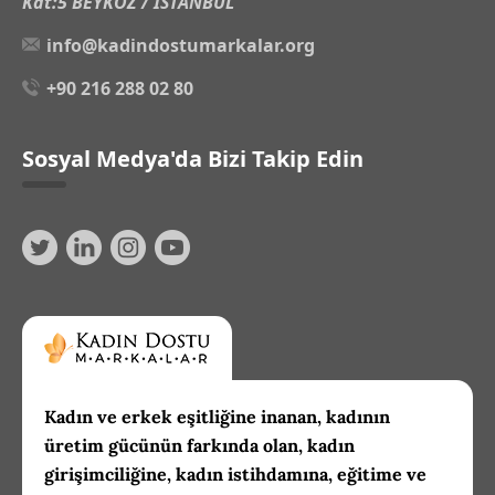
Kat:5 BEYKOZ / İSTANBUL
info@kadindostumarkalar.org
+90 216 288 02 80
Sosyal Medya'da Bizi Takip Edin
Kadın ve erkek eşitliğine inanan, kadının
üretim gücünün farkında olan, kadın
girişimciliğine, kadın istihdamına, eğitime ve