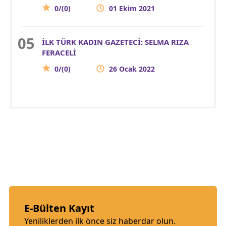
0/(0)
01 Ekim 2021
İLK TÜRK KADIN GAZETECİ: SELMA RIZA
FERACELİ
0/(0)
26 Ocak 2022
E-Bülten Kayıt
Yeniliklerden ilk önce siz haberdar olun.