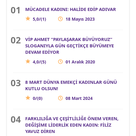
MÜCADELE KADINI: HALİDE EDİP ADIVAR
5,0/(1)
18 Mayıs 2023
VİP AHMET “PAYLAŞARAK BÜYÜYORUZ”
SLOGANIYLA GÜN GEÇTİKÇE BÜYÜMEYE
DEVAM EDİYOR
4,0/(5)
01 Aralık 2020
8 MART DÜNYA EMEKÇİ KADINLAR GÜNÜ
KUTLU OLSUN!
0/(0)
08 Mart 2024
FARKLILIĞA VE ÇEŞİTLİLİĞE ÖNEM VEREN,
DEĞİŞİME LİDERLİK EDEN KADIN: FİLİZ
YAVUZ DİREN