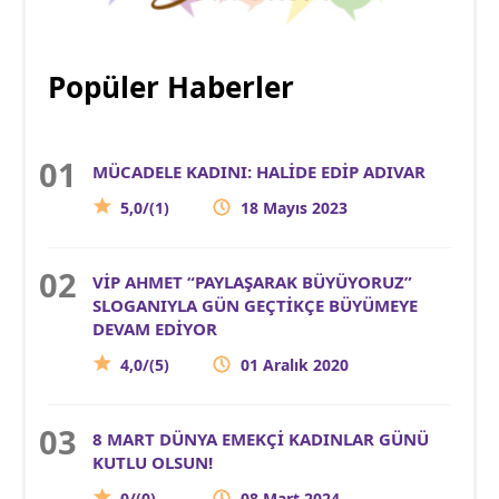
Popüler Haberler
MÜCADELE KADINI: HALİDE EDİP ADIVAR
5,0/(1)
18 Mayıs 2023
VİP AHMET “PAYLAŞARAK BÜYÜYORUZ”
SLOGANIYLA GÜN GEÇTİKÇE BÜYÜMEYE
DEVAM EDİYOR
4,0/(5)
01 Aralık 2020
8 MART DÜNYA EMEKÇİ KADINLAR GÜNÜ
KUTLU OLSUN!
0/(0)
08 Mart 2024