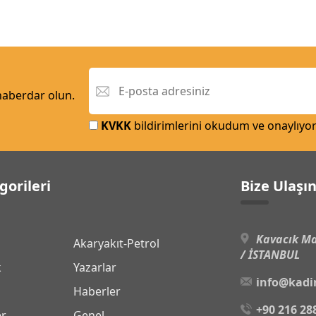
 haberdar olun.
KVKK
bildirimlerini okudum ve onaylıyo
gorileri
Bize Ulaşı
Kavacık Ma
Akaryakıt-Petrol
/ İSTANBUL
k
Yazarlar
info@kadi
Haberler
+90 216 28
er
Genel