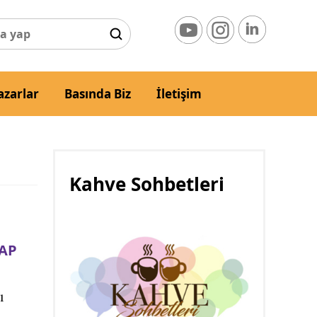
azarlar
Basında Biz
İletişim
Kahve Sohbetleri
AP
ı