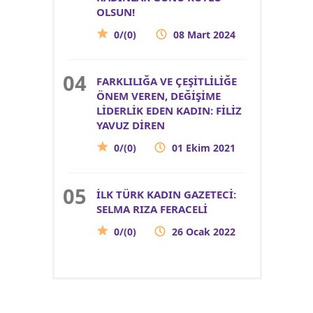
OLSUN!
0/(0)
08 Mart 2024
FARKLILIĞA VE ÇEŞİTLİLİĞE
ÖNEM VEREN, DEĞİŞİME
LİDERLİK EDEN KADIN: FİLİZ
YAVUZ DİREN
0/(0)
01 Ekim 2021
İLK TÜRK KADIN GAZETECİ:
SELMA RIZA FERACELİ
0/(0)
26 Ocak 2022