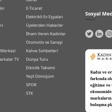
dın
E-Ticaret
Sosyal Med
Elektrikli Ev Eşyaları
ri
Üyelerden Haberler
İlham Veren Kadınlar
Otomotiv ve Sanayi
 Merkezi
Kahve Sohbetleri
arkalar TV
Dünya Turu
Etkinlik Takvimi
Kadın ve er
Yeşil Dönüşüm
farkında ol
SPOR
eğitime ve 
ekonomide 
m
STK
markaların
buluşma pl