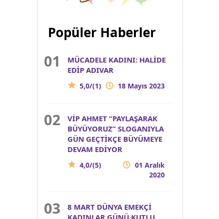
Popüler Haberler
MÜCADELE KADINI: HALİDE
EDİP ADIVAR
5,0/(1)
18 Mayıs 2023
VİP AHMET “PAYLAŞARAK
BÜYÜYORUZ” SLOGANIYLA
GÜN GEÇTİKÇE BÜYÜMEYE
DEVAM EDİYOR
4,0/(5)
01 Aralık
2020
8 MART DÜNYA EMEKÇİ
KADINLAR GÜNÜ KUTLU