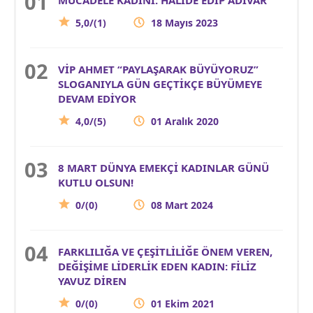
5,0/(1)
18 Mayıs 2023
VİP AHMET “PAYLAŞARAK BÜYÜYORUZ”
SLOGANIYLA GÜN GEÇTİKÇE BÜYÜMEYE
DEVAM EDİYOR
4,0/(5)
01 Aralık 2020
8 MART DÜNYA EMEKÇİ KADINLAR GÜNÜ
KUTLU OLSUN!
0/(0)
08 Mart 2024
FARKLILIĞA VE ÇEŞİTLİLİĞE ÖNEM VEREN,
DEĞİŞİME LİDERLİK EDEN KADIN: FİLİZ
YAVUZ DİREN
0/(0)
01 Ekim 2021