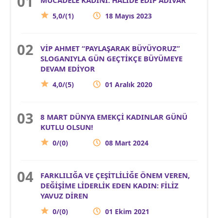
5,0/(1)
18 Mayıs 2023
VİP AHMET “PAYLAŞARAK BÜYÜYORUZ”
SLOGANIYLA GÜN GEÇTİKÇE BÜYÜMEYE
DEVAM EDİYOR
4,0/(5)
01 Aralık 2020
8 MART DÜNYA EMEKÇİ KADINLAR GÜNÜ
KUTLU OLSUN!
0/(0)
08 Mart 2024
FARKLILIĞA VE ÇEŞİTLİLİĞE ÖNEM VEREN,
DEĞİŞİME LİDERLİK EDEN KADIN: FİLİZ
YAVUZ DİREN
0/(0)
01 Ekim 2021