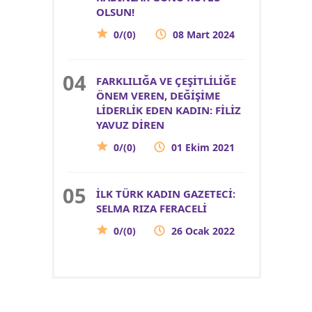
OLSUN!
0/(0)
08 Mart 2024
FARKLILIĞA VE ÇEŞİTLİLİĞE
ÖNEM VEREN, DEĞİŞİME
LİDERLİK EDEN KADIN: FİLİZ
YAVUZ DİREN
0/(0)
01 Ekim 2021
İLK TÜRK KADIN GAZETECİ:
SELMA RIZA FERACELİ
0/(0)
26 Ocak 2022