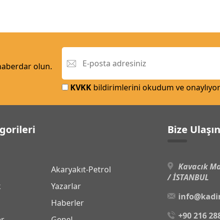
 haberdar olun.
KVKK
bildirimlerini okudum ve onaylıyo
gorileri
Bize Ulaşı
Kavacık Ma
Akaryakıt-Petrol
/ İSTANBUL
k
Yazarlar
info@kadi
Haberler
+90 216 28
er
Genel