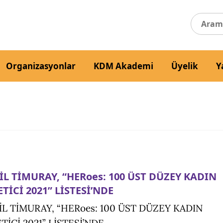
Organizasyonlar
KDM Akademi
Üyelik
Y
İL TİMURAY, “HERoes: 100 ÜST DÜZEY KADIN
TİCİ 2021” LİSTESİ’NDE
İL TİMURAY, “HERoes: 100 ÜST DÜZEY KADIN
TİCİ 2021” LİSTESİ’NDE