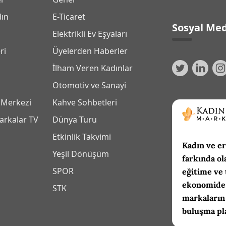
dın
E-Ticaret
Sosyal Med
Elektrikli Ev Eşyaları
ri
Üyelerden Haberler
İlham Veren Kadınlar
Otomotiv ve Sanayi
 Merkezi
Kahve Sohbetleri
arkalar TV
Dünya Turu
Etkinlik Takvimi
Kadın ve er
Yeşil Dönüşüm
farkında ol
SPOR
eğitime ve 
ekonomide 
m
STK
markaların
buluşma pl