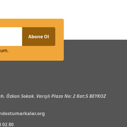
Abone Ol
rum.
n
h. Özkan Sokak. Varışlı Plaza No: 2 Kat:5 BEYKOZ
ndostumarkalar.org
8 02 80