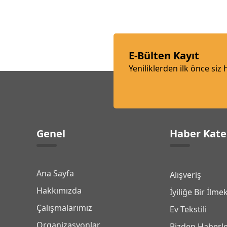
E-Bülten Kayıt
Yeniliklerden ilk önce siz
Genel
Haber Kate
Ana Sayfa
Alışveriş
Hakkımızda
İyiliğe Bir İlme
Çalışmalarımız
Ev Tekstili
Organizasyonlar
Bizden Haberl