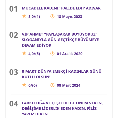
MÜCADELE KADINI: HALİDE EDİP ADIVAR
5,0/(1)
18 Mayıs 2023
VİP AHMET “PAYLAŞARAK BÜYÜYORUZ”
SLOGANIYLA GÜN GEÇTİKÇE BÜYÜMEYE
DEVAM EDİYOR
4,0/(5)
01 Aralık 2020
8 MART DÜNYA EMEKÇİ KADINLAR GÜNÜ
KUTLU OLSUN!
0/(0)
08 Mart 2024
FARKLILIĞA VE ÇEŞİTLİLİĞE ÖNEM VEREN,
DEĞİŞİME LİDERLİK EDEN KADIN: FİLİZ
YAVUZ DİREN