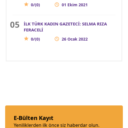
0/(0)
01 Ekim 2021
İLK TÜRK KADIN GAZETECİ: SELMA RIZA
FERACELİ
0/(0)
26 Ocak 2022
E-Bülten Kayıt
Yeniliklerden ilk önce siz haberdar olun.