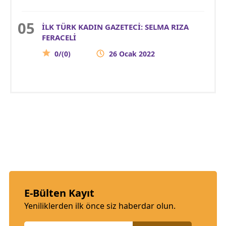
İLK TÜRK KADIN GAZETECİ: SELMA RIZA
FERACELİ
0/(0)
26 Ocak 2022
E-Bülten Kayıt
Yeniliklerden ilk önce siz haberdar olun.