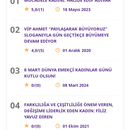
5,0/(1)
18 Mayıs 2023
VİP AHMET “PAYLAŞARAK BÜYÜYORUZ”
SLOGANIYLA GÜN GEÇTİKÇE BÜYÜMEYE
DEVAM EDİYOR
4,0/(5)
01 Aralık 2020
8 MART DÜNYA EMEKÇİ KADINLAR GÜNÜ
KUTLU OLSUN!
0/(0)
08 Mart 2024
FARKLILIĞA VE ÇEŞİTLİLİĞE ÖNEM VEREN,
DEĞİŞİME LİDERLİK EDEN KADIN: FİLİZ
YAVUZ DİREN
0/(0)
01 Ekim 2021