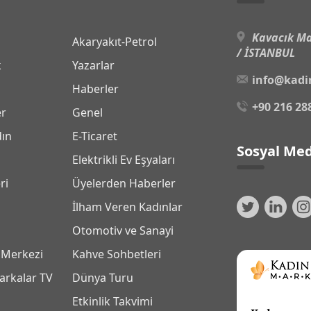
Kavacık Ma
Akaryakıt-Petrol
/ İSTANBUL
k
Yazarlar
info@kadi
Haberler
+90 216 28
er
Genel
dın
E-Ticaret
Sosyal Med
Elektrikli Ev Eşyaları
ri
Üyelerden Haberler
İlham Veren Kadınlar
Otomotiv ve Sanayi
 Merkezi
Kahve Sohbetleri
arkalar TV
Dünya Turu
Etkinlik Takvimi