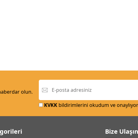
 haberdar olun.
KVKK
bildirimlerini okudum ve onaylıyo
gorileri
Bize Ulaşı