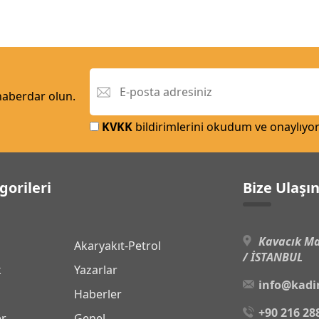
 haberdar olun.
KVKK
bildirimlerini okudum ve onaylıyo
gorileri
Bize Ulaşı
Kavacık Ma
Akaryakıt-Petrol
/ İSTANBUL
k
Yazarlar
info@kadi
Haberler
+90 216 28
er
Genel