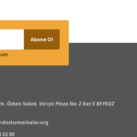
Abone Ol
rum.
n
h. Özkan Sokak. Varışlı Plaza No: 2 Kat:5 BEYKOZ
ndostumarkalar.org
8 02 80