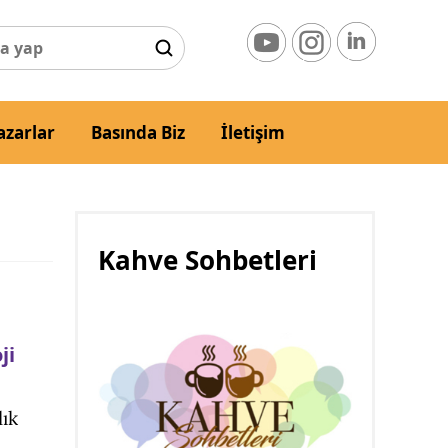
azarlar
Basında Biz
İletişim
Kahve Sohbetleri
ji
lık