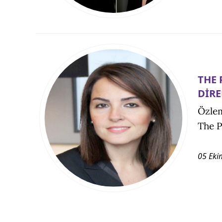
THE 
DİR
Özlem
The P
05 Eki