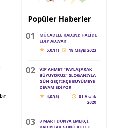
Popüler Haberler
MÜCADELE KADINI: HALİDE
EDİP ADIVAR
5,0/(1)
18 Mayıs 2023
Y
VİP AHMET “PAYLAŞARAK
BÜYÜYORUZ” SLOGANIYLA
GÜN GEÇTİKÇE BÜYÜMEYE
DEVAM EDİYOR
lar
4,0/(5)
01 Aralık
2020
8 MART DÜNYA EMEKÇİ
KADINLAR GÜNÜ KUTLU