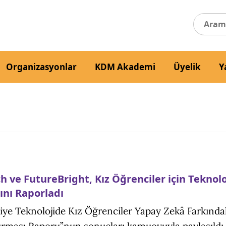
Organizasyonlar
KDM Akademi
Üyelik
Y
h ve FutureBright, Kız Öğrenciler için Teknolo
ını Raporladı
iye Teknolojide Kız Öğrenciler Yapay Zekâ Farkında
ırması Raporu”nun sonuçları kamuoyuyla paylaşıldı.