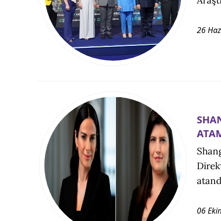
26 Haz
SHAN
ATA
Shang
Direk
atand
06 Eki