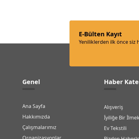
E-Bülten Kayıt
Yeniliklerden ilk önce siz
Genel
Haber Kate
Ana Sayfa
Alışveriş
Hakkımızda
İyiliğe Bir İlme
Çalışmalarımız
Ev Tekstili
Organizasyonlar
Bizden Haberl