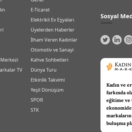
dın
E-Ticaret
Sosyal Med
Elektrikli Ev Eşyaları
ri
Üyelerden Haberler
İlham Veren Kadınlar
Otomotiv ve Sanayi
 Merkezi
Kahve Sohbetleri
arkalar TV
Dünya Turu
Etkinlik Takvimi
Kadın ve er
Yeşil Dönüşüm
farkında ol
SPOR
eğitime ve 
ekonomide 
m
STK
markaların
buluşma pl