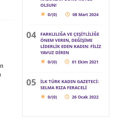
OLSUN!
0/(0)
08 Mart 2024
FARKLILIĞA VE ÇEŞİTLİLİĞE
ÖNEM VEREN, DEĞİŞİME
LİDERLİK EDEN KADIN: FİLİZ
YAVUZ DİREN
0/(0)
01 Ekim 2021
an
u
İLK TÜRK KADIN GAZETECİ:
SELMA RIZA FERACELİ
0/(0)
26 Ocak 2022