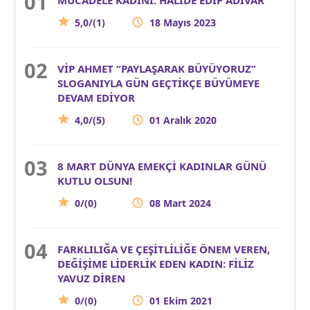
5,0/(1)
18 Mayıs 2023
VİP AHMET “PAYLAŞARAK BÜYÜYORUZ”
SLOGANIYLA GÜN GEÇTİKÇE BÜYÜMEYE
DEVAM EDİYOR
4,0/(5)
01 Aralık 2020
8 MART DÜNYA EMEKÇİ KADINLAR GÜNÜ
KUTLU OLSUN!
0/(0)
08 Mart 2024
FARKLILIĞA VE ÇEŞİTLİLİĞE ÖNEM VEREN,
DEĞİŞİME LİDERLİK EDEN KADIN: FİLİZ
YAVUZ DİREN
0/(0)
01 Ekim 2021