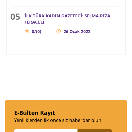
İLK TÜRK KADIN GAZETECİ: SELMA RIZA
FERACELİ
0/(0)
26 Ocak 2022
E-Bülten Kayıt
Yeniliklerden ilk önce siz haberdar olun.