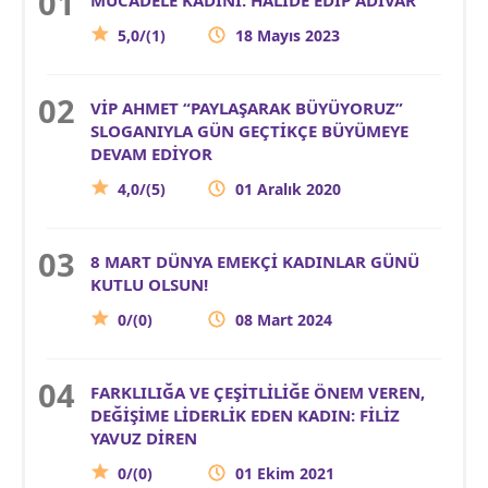
5,0/(1)
18 Mayıs 2023
VİP AHMET “PAYLAŞARAK BÜYÜYORUZ”
SLOGANIYLA GÜN GEÇTİKÇE BÜYÜMEYE
DEVAM EDİYOR
4,0/(5)
01 Aralık 2020
8 MART DÜNYA EMEKÇİ KADINLAR GÜNÜ
KUTLU OLSUN!
0/(0)
08 Mart 2024
FARKLILIĞA VE ÇEŞİTLİLİĞE ÖNEM VEREN,
DEĞİŞİME LİDERLİK EDEN KADIN: FİLİZ
YAVUZ DİREN
0/(0)
01 Ekim 2021