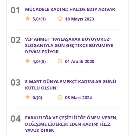
MÜCADELE KADINI: HALİDE EDİP ADIVAR
5,0/(1)
18 Mayıs 2023
VİP AHMET “PAYLAŞARAK BÜYÜYORUZ”
SLOGANIYLA GÜN GEÇTİKÇE BÜYÜMEYE
DEVAM EDİYOR
4,0/(5)
01 Aralık 2020
8 MART DÜNYA EMEKÇİ KADINLAR GÜNÜ
KUTLU OLSUN!
0/(0)
08 Mart 2024
FARKLILIĞA VE ÇEŞİTLİLİĞE ÖNEM VEREN,
DEĞİŞİME LİDERLİK EDEN KADIN: FİLİZ
YAVUZ DİREN