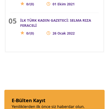
0/(0)
01 Ekim 2021
İLK TÜRK KADIN GAZETECİ: SELMA RIZA
FERACELİ
0/(0)
26 Ocak 2022
E-Bülten Kayıt
Yeniliklerden ilk önce siz haberdar olun.