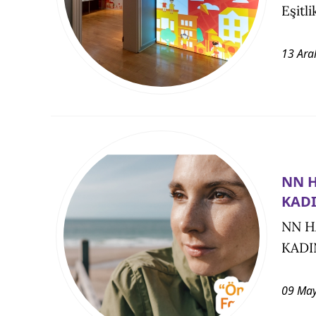
Eşitli
13 Ara
NN H
KAD
NN H
KADI
09 May