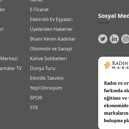
dın
E-Ticaret
Sosyal Med
Elektrikli Ev Eşyaları
ri
Üyelerden Haberler
İlham Veren Kadınlar
Otomotiv ve Sanayi
 Merkezi
Kahve Sohbetleri
arkalar TV
Dünya Turu
Etkinlik Takvimi
Kadın ve er
Yeşil Dönüşüm
farkında ol
SPOR
eğitime ve 
ekonomide 
m
STK
markaların
buluşma pl