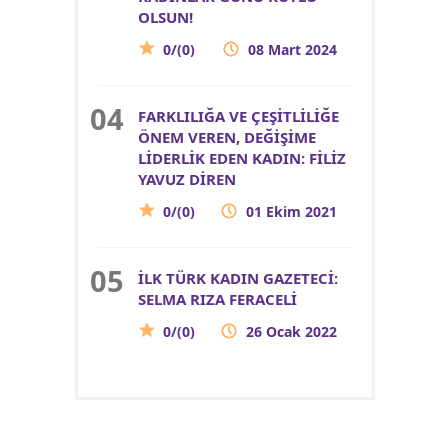
OLSUN!
0/(0)
08 Mart 2024
FARKLILIĞA VE ÇEŞİTLİLİĞE
ÖNEM VEREN, DEĞİŞİME
LİDERLİK EDEN KADIN: FİLİZ
YAVUZ DİREN
0/(0)
01 Ekim 2021
İLK TÜRK KADIN GAZETECİ:
SELMA RIZA FERACELİ
0/(0)
26 Ocak 2022