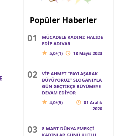
Popüler Haberler
MÜCADELE KADINI: HALİDE
EDİP ADIVAR
5,0/(1)
18 Mayıs 2023
VİP AHMET “PAYLAŞARAK
E
BÜYÜYORUZ” SLOGANIYLA
GÜN GEÇTİKÇE BÜYÜMEYE
DEVAM EDİYOR
4,0/(5)
01 Aralık
2020
8 MART DÜNYA EMEKÇİ
KADINLAR GÜNÜ KUTLU