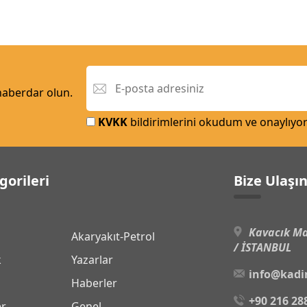
 haberdar olun.
KVKK
bildirimlerini okudum ve onaylıyo
gorileri
Bize Ulaşı
Kavacık Ma
Akaryakıt-Petrol
/ İSTANBUL
k
Yazarlar
info@kadi
Haberler
+90 216 28
er
Genel