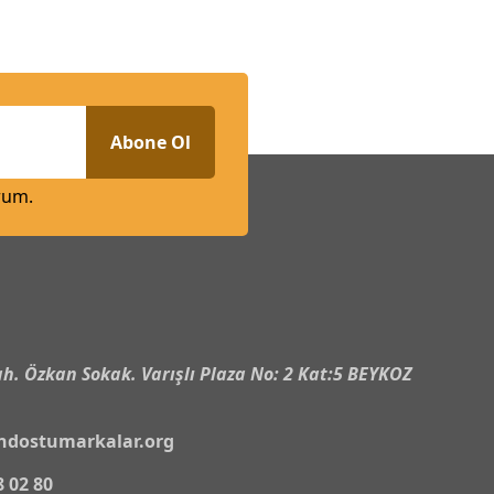
Abone Ol
rum.
n
h. Özkan Sokak. Varışlı Plaza No: 2 Kat:5 BEYKOZ
ndostumarkalar.org
8 02 80