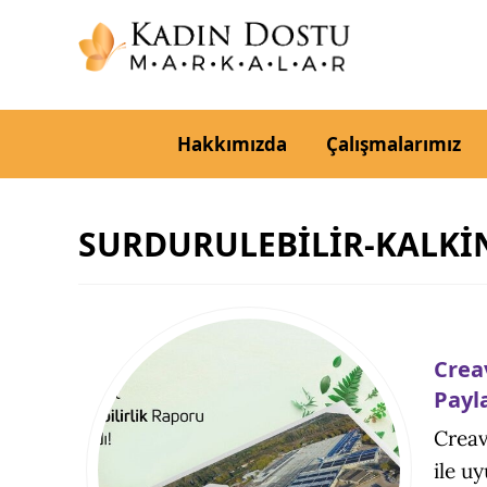
Hakkımızda
Çalışmalarımız
SURDURULEBİLİR-KALK
Crea
Payl
Creav
ile u