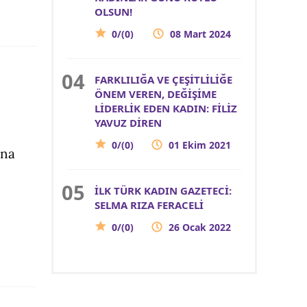
OLSUN!
0/(0)
08 Mart 2024
FARKLILIĞA VE ÇEŞİTLİLİĞE
ÖNEM VEREN, DEĞİŞİME
LİDERLİK EDEN KADIN: FİLİZ
YAVUZ DİREN
0/(0)
01 Ekim 2021
ına
İLK TÜRK KADIN GAZETECİ:
SELMA RIZA FERACELİ
0/(0)
26 Ocak 2022