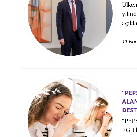
Ülkem
yılın
açıkla
11 Eki
“PEP
ALAN
DEST
“PEP
EĞİT