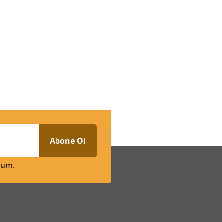
Abone Ol
rum.
n