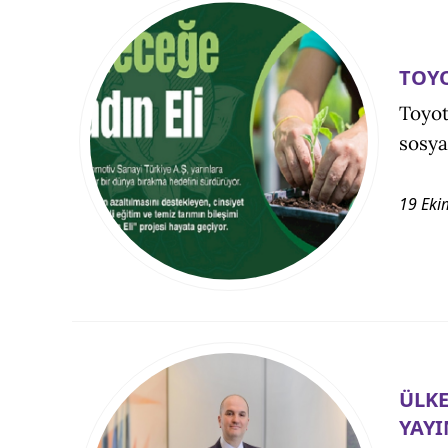
TOYO
Toyot
sosya
19 Eki
ÜLKE
YAY