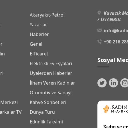
Kavacık Ma
Akaryakıt-Petrol
/ İSTANBUL
k
Yazarlar
info@kadi
Haberler
+90 216 28
er
Genel
dın
E-Ticaret
Sosyal Med
Elektrikli Ev Eşyaları
ri
Üyelerden Haberler
İlham Veren Kadınlar
Otomotiv ve Sanayi
 Merkezi
Kahve Sohbetleri
arkalar TV
Dünya Turu
Etkinlik Takvimi
Kadın ve er