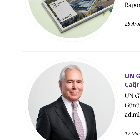
Rapor
25 Ara
UN G
Çağr
UN Gl
Günü’
adıml
12 Mar