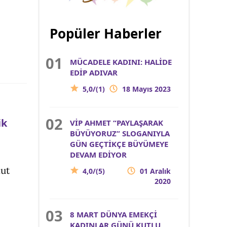
Popüler Haberler
MÜCADELE KADINI: HALİDE
EDİP ADIVAR
5,0/(1)
18 Mayıs 2023
ik
VİP AHMET “PAYLAŞARAK
BÜYÜYORUZ” SLOGANIYLA
GÜN GEÇTİKÇE BÜYÜMEYE
DEVAM EDİYOR
mut
4,0/(5)
01 Aralık
2020
8 MART DÜNYA EMEKÇİ
KADINLAR GÜNÜ KUTLU