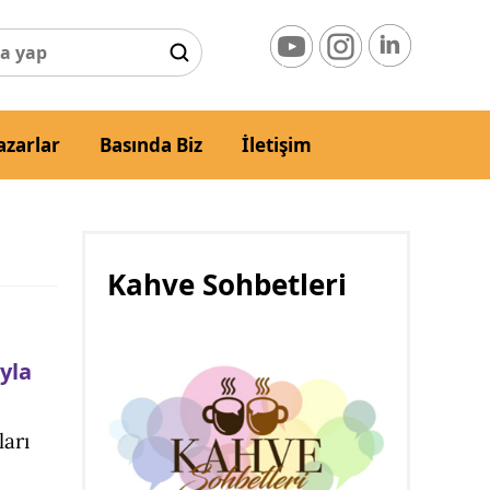
azarlar
Basında Biz
İletişim
Kahve Sohbetleri
yla
ları