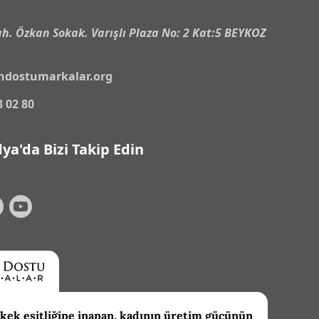
h. Özkan Sokak. Varışlı Plaza No: 2 Kat:5 BEYKOZ
ndostumarkalar.org
8 02 80
ya'da Bizi Takip Edin
kek eşitliğine inanan, kadının üretim gücünün