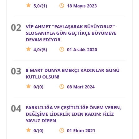
5,0/(1)
18 Mayıs 2023
VİP AHMET “PAYLAŞARAK BÜYÜYORUZ”
SLOGANIYLA GÜN GEÇTİKÇE BÜYÜMEYE
DEVAM EDİYOR
4,0/(5)
01 Aralık 2020
8 MART DÜNYA EMEKÇİ KADINLAR GÜNÜ
KUTLU OLSUN!
0/(0)
08 Mart 2024
FARKLILIĞA VE ÇEŞİTLİLİĞE ÖNEM VEREN,
DEĞİŞİME LİDERLİK EDEN KADIN: FİLİZ
YAVUZ DİREN
0/(0)
01 Ekim 2021