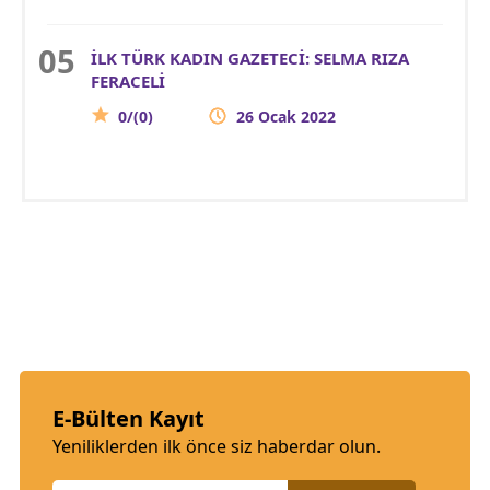
İLK TÜRK KADIN GAZETECİ: SELMA RIZA
FERACELİ
0/(0)
26 Ocak 2022
E-Bülten Kayıt
Yeniliklerden ilk önce siz haberdar olun.