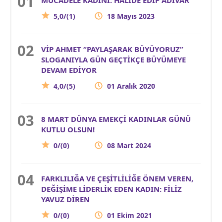
5,0/(1)
18 Mayıs 2023
VİP AHMET “PAYLAŞARAK BÜYÜYORUZ”
SLOGANIYLA GÜN GEÇTİKÇE BÜYÜMEYE
DEVAM EDİYOR
4,0/(5)
01 Aralık 2020
8 MART DÜNYA EMEKÇİ KADINLAR GÜNÜ
KUTLU OLSUN!
0/(0)
08 Mart 2024
FARKLILIĞA VE ÇEŞİTLİLİĞE ÖNEM VEREN,
DEĞİŞİME LİDERLİK EDEN KADIN: FİLİZ
YAVUZ DİREN
0/(0)
01 Ekim 2021