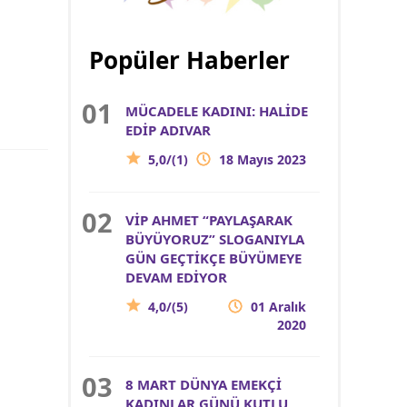
Popüler Haberler
MÜCADELE KADINI: HALİDE
EDİP ADIVAR
5,0/(1)
18 Mayıs 2023
VİP AHMET “PAYLAŞARAK
BÜYÜYORUZ” SLOGANIYLA
GÜN GEÇTİKÇE BÜYÜMEYE
DEVAM EDİYOR
4,0/(5)
01 Aralık
2020
8 MART DÜNYA EMEKÇİ
KADINLAR GÜNÜ KUTLU