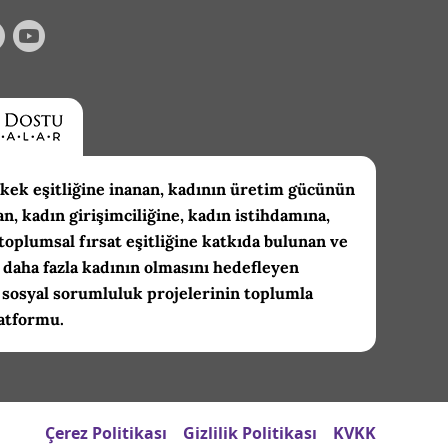
kek eşitliğine inanan, kadının üretim gücünün
an, kadın girişimciliğine, kadın istihdamına,
toplumsal fırsat eşitliğine katkıda bulunan ve
daha fazla kadının olmasını hedefleyen
 sosyal sorumluluk projelerinin toplumla
atformu.
Çerez Politikası
Gizlilik Politikası
KVKK