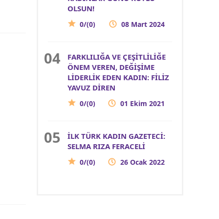
OLSUN!
0/(0)
08 Mart 2024
FARKLILIĞA VE ÇEŞİTLİLİĞE
ÖNEM VEREN, DEĞİŞİME
LİDERLİK EDEN KADIN: FİLİZ
YAVUZ DİREN
0/(0)
01 Ekim 2021
İLK TÜRK KADIN GAZETECİ:
SELMA RIZA FERACELİ
0/(0)
26 Ocak 2022