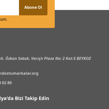
Abone Ol
rum.
n
h. Özkan Sokak. Varışlı Plaza No: 2 Kat:5 BEYKOZ
ndostumarkalar.org
8 02 80
ya'da Bizi Takip Edin