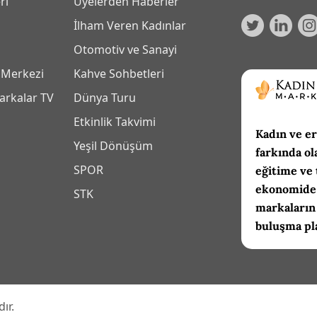
ri
Üyelerden Haberler
İlham Veren Kadınlar
Otomotiv ve Sanayi
 Merkezi
Kahve Sohbetleri
arkalar TV
Dünya Turu
Etkinlik Takvimi
Kadın ve er
Yeşil Dönüşüm
farkında ol
SPOR
eğitime ve 
ekonomide 
m
STK
markaların
buluşma pl
ır.