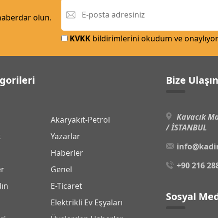
 haberdar olun.
KVKK
bildirimlerini okudum ve onaylıyo
gorileri
Bize Ulaşı
Kavacık Ma
Akaryakıt-Petrol
/ İSTANBUL
k
Yazarlar
info@kadi
Haberler
+90 216 28
er
Genel
dın
E-Ticaret
Sosyal Med
Elektrikli Ev Eşyaları