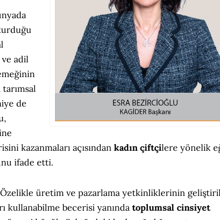
ünyada
şturduğu
l
ve adil
 emeğinin
 tarımsal
miye de
u,
ine
risini kazanmaları açısından
kadın çiftçi
lere yönelik e
u ifade etti.
Özelikle üretim ve pazarlama yetkinliklerinin geliştiri
arı kullanabilme becerisi yanında
toplumsal cinsiyet