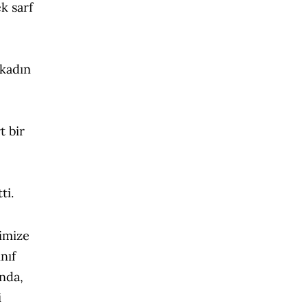
k sarf
 kadın
t bir
ti.
imize
nıf
anda,
i