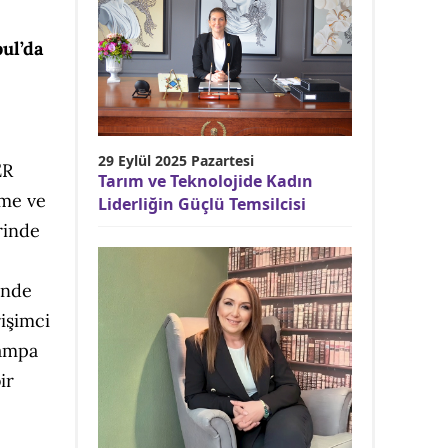
ul’da
29 Eylül 2025 Pazartesi
ER
Tarım ve Teknolojide Kadın
rme ve
Liderliğin Güçlü Temsilcisi
rinde
ünde
rişimci
kampa
ir