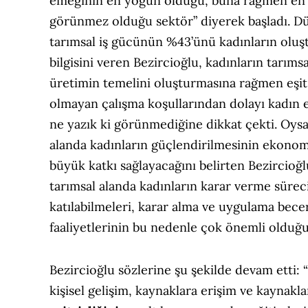
emeğinin en yoğun olduğu, buna rağmen en
görünmez olduğu sektör” diyerek başladı. D
tarımsal iş gücünün %43’ünü kadınların olu
bilgisini veren Bezircioğlu, kadınların tarımsa
üretimin temelini oluşturmasına rağmen eşit 
olmayan çalışma koşullarından dolayı kadın
ne yazık ki görünmediğine dikkat çekti. Oysa
alanda kadınların güçlendirilmesinin ekono
büyük katkı sağlayacağını belirten Bezircioğl
tarımsal alanda kadınların karar verme sürec
katılabilmeleri, karar alma ve uygulama bece
faaliyetlerinin bu nedenle çok önemli olduğun
Bezircioğlu sözlerine şu şekilde devam etti: “
kişisel gelişim, kaynaklara erişim ve kaynakl