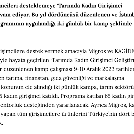
imcileri desteklemeye
‘Tarımda Kadın Girişimci
vam ediyor. Bu yıl dördüncüsü düzenlenen ve İstanb
rogramının uygulandığı iki günlük bir kamp şeklinde
irişimcilere destek vermek amacıyla Migros ve KAGİD
ğiyle hayata geçirilen ‘Tarımda Kadın Girişimci Gelişti
r düzenlenen kamp çalışması 9-10 Aralık 2023 tarihle
en tarıma, finanstan, gıda güvenliği ve markalaşma
k konunun ele alındığı iki günlük kampa, tarım sektör
65 kadın girişimci katıldı. Programa katılan 65 kadın gi
 mentorluk desteğinden yararlanacak. Ayrıca Migros, 
 yapan tüm girişimcilere ürünlerini Türkiye’nin dört b
k.