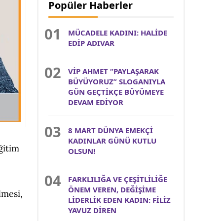
Popüler Haberler
MÜCADELE KADINI: HALİDE
EDİP ADIVAR
VİP AHMET “PAYLAŞARAK
BÜYÜYORUZ” SLOGANIYLA
GÜN GEÇTİKÇE BÜYÜMEYE
DEVAM EDİYOR
8 MART DÜNYA EMEKÇİ
KADINLAR GÜNÜ KUTLU
ğitim
OLSUN!
FARKLILIĞA VE ÇEŞİTLİLİĞE
ÖNEM VEREN, DEĞİŞİME
lmesi,
LİDERLİK EDEN KADIN: FİLİZ
YAVUZ DİREN