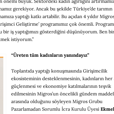
in önemi büyük. Sektördeki kadın ağırlığını artırmamız
ırmamız gerekiyor. Ancak bu şekilde Türkiye’de tarımın
mıza yaptığı katkı artabilir. Bu açıdan 4 yıldır Migros
rişimci Geliştirme’ programımız çok önemli. Progra
u bir iş yaptığımızı gösterdiğini düşünüyorum. Ben bi
tmek istiyorum.”
“Üreten tüm kadınların yanındayız”
Toplantıda yaptığı konuşmasında Girişimcilik
ekosisteminin desteklenmesinin, kadınların her
güçlenmesi ve ekonomiye katılmalarının teşvik
edilmesinin Migros’un öncelikli gündem maddel
arasında olduğunu söyleyen Migros Grubu
Pazarlamadan Sorumlu İcra Kurulu Üyesi
Ekme