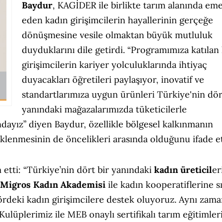
Baydur
, KAGİDER ile birlikte tarım alanında eme
eden kadın girişimcilerin hayallerinin gerçeğe
dönüşmesine vesile olmaktan büyük mutluluk
duyduklarını dile getirdi. “Programımıza katılan
girişimcilerin kariyer yolculuklarında ihtiyaç
duyacakları öğretileri paylaşıyor, inovatif ve
standartlarımıza uygun ürünleri Türkiye'nin dör
yanındaki mağazalarımızda tüketicilerle
dayız” diyen Baydur, özellikle bölgesel kalkınmanın
eklenmesinin de öncelikleri arasında olduğunu ifade et
tti: “Türkiye’nin dört bir yanındaki
kadın üreticil
er
Migros Kadın Akademisi
ile kadın kooperatiflerine sı
ktördeki kadın girişimcilere destek oluyoruz. Aynı zam
 Kulüplerimiz ile MEB onaylı sertifikalı tarım eğitimler