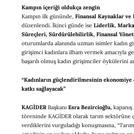
Kampın içeriği oldukça zengin
Kampın ilk gününde,
Finansal Kaynaklar
ve 
düzenlendi. İkinci günde ise
Liderlik, Mark
Süreçleri, Sürdürülebilirlik, Finansal Yönet
oturumlarda alanında uzman isimler kadın gir
girişimci kadınlara ilham vermek amacıyla g
başarılı olmuş kadın girişimciler öykülerini an
“Kadınların güçlendirilmesinin ekonomiye
katkı sağlayacak”
KAGİDER
Başkanı
Esra Bezircioğlu,
kapanış
töreninde KAGİDER olarak tarım sektörüne
verdiklerini vurguladığı konuşmasına,
“Tarım