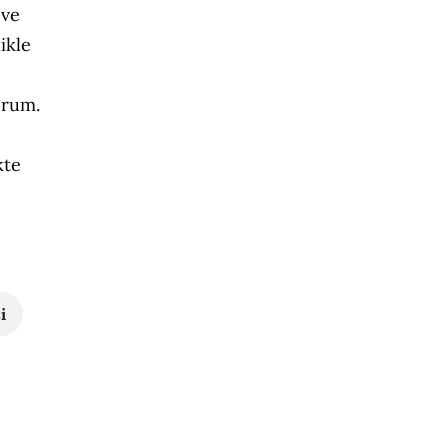
 ve
ikle
orum.
kte
i