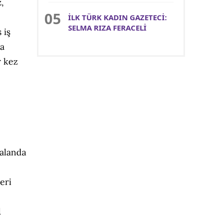
,
İLK TÜRK KADIN GAZETECİ:
SELMA RIZA FERACELİ
 iş
ma
r kez
 alanda
eri
l