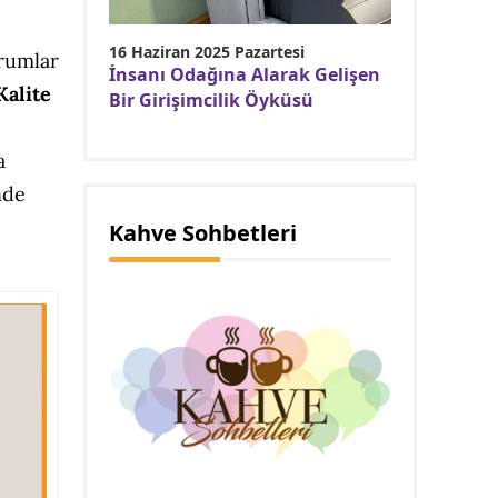
16 Haziran 2025 Pazartesi
rumlar
İnsanı Odağına Alarak Gelişen
Kalite
Bir Girişimcilik Öyküsü
a
nde
Kahve Sohbetleri